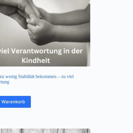
zu wenig Stabilität bekommen – zu viel
rtung
n Warenkorb