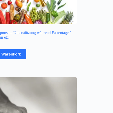
nose – Unterstützung während Fastentage /
n etc.
n Warenkorb