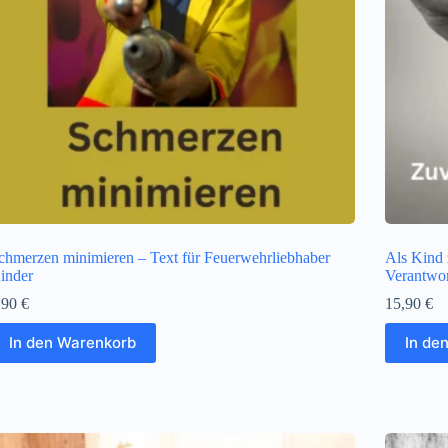
chmerzen minimieren – Text für Feuerwehrliebhaber
Als Kind 
inder
Verantwo
,90
€
15,90
€
In den Warenkorb
In de