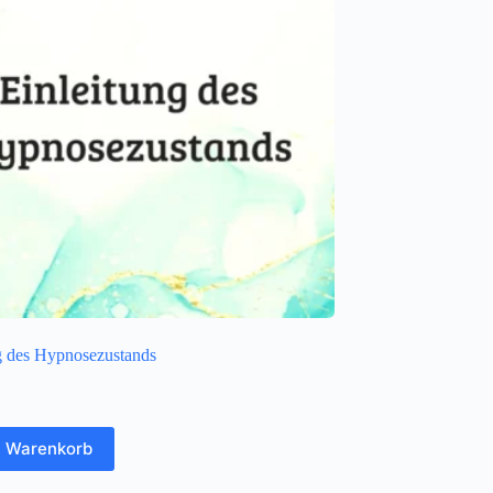
g des Hypnosezustands
n Warenkorb