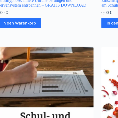
elbsthypnose: Innere Unruhe beruhigen und
Einschlaf
ervensystem entspannen – GRATIS DOWNLOAD
am Schu
,00
€
0,00
€
In den Warenkorb
In de