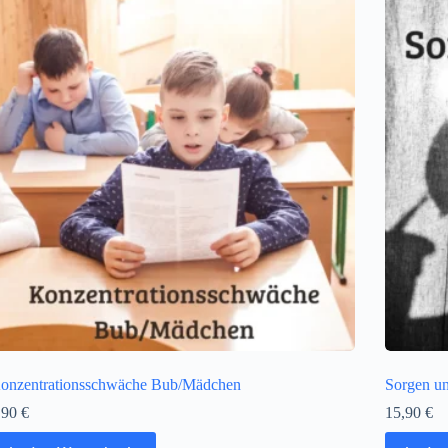
onzentrationsschwäche Bub/Mädchen
Sorgen u
,90
€
15,90
€