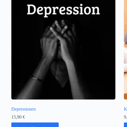
Depressionen
K
15,90
€
9