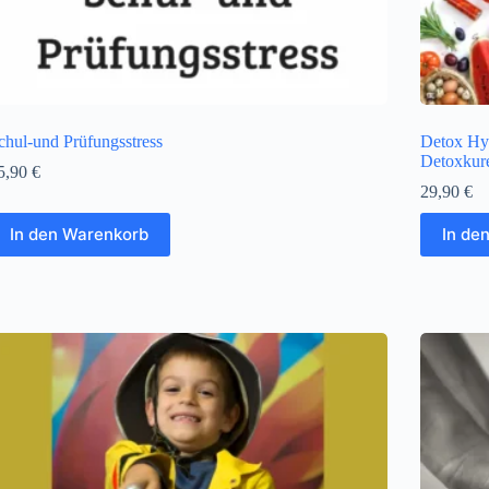
chul-und Prüfungsstress
Detox Hyp
Detoxkure
5,90
€
29,90
€
In den Warenkorb
In de