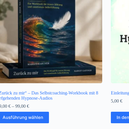
Zurück zu mir“ – Das Selbstcoaching-Workbook mit 8
Einleitun
iefgehenden Hypnose-Audios
5,00
€
9,00
€
–
99,00
€
ieses
Ausführung wählen
In de
rodukt
eist