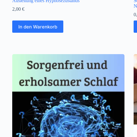
Ausleitung eines Hypnosezustands
S
N
2,00
€
0
In den Warenkorb