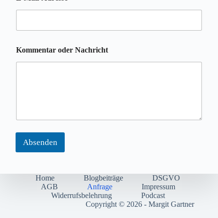
K
Kommentar oder Nachricht
o
m
m
e
n
t
a
r
E
-
Absenden
M
a
i
l
Home
Blogbeiträge
DSGVO
-
AGB
Anfrage
Impressum
A
Widerrufsbelehrung
Podcast
d
Copyright © 2026 - Margit Gartner
r