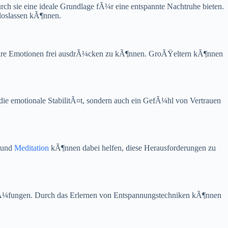
ch sie eine ideale Grundlage fÃ¼r eine entspannte Nachtruhe bieten.
 loslassen kÃ¶nnen.
d ihre Emotionen frei ausdrÃ¼cken zu kÃ¶nnen. GroÃŸeltern kÃ¶nnen
die emotionale StabilitÃ¤t, sondern auch ein GefÃ¼hl von Vertrauen
n und
Meditation
kÃ¶nnen dabei helfen, diese Herausforderungen zu
 PrÃ¼fungen. Durch das Erlernen von Entspannungstechniken kÃ¶nnen