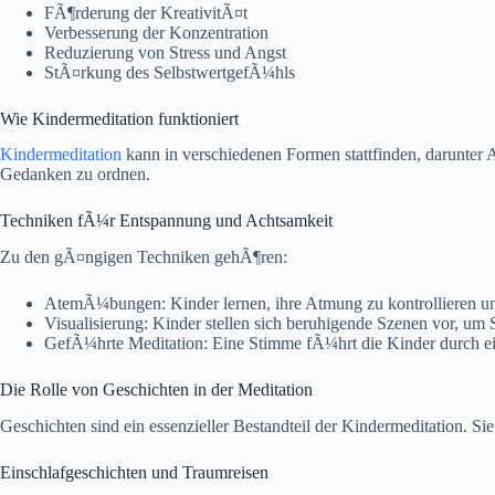
FÃ¶rderung der KreativitÃ¤t
Verbesserung der Konzentration
Reduzierung von Stress und Angst
StÃ¤rkung des SelbstwertgefÃ¼hls
Wie Kindermeditation funktioniert
Kindermeditation
kann in verschiedenen Formen stattfinden, darunter 
Gedanken zu ordnen.
Techniken fÃ¼r Entspannung und Achtsamkeit
Zu den gÃ¤ngigen Techniken gehÃ¶ren:
AtemÃ¼bungen: Kinder lernen, ihre Atmung zu kontrollieren un
Visualisierung: Kinder stellen sich beruhigende Szenen vor, um 
GefÃ¼hrte Meditation: Eine Stimme fÃ¼hrt die Kinder durch ein
Die Rolle von Geschichten in der Meditation
Geschichten sind ein essenzieller Bestandteil der Kindermeditation. S
Einschlafgeschichten und Traumreisen