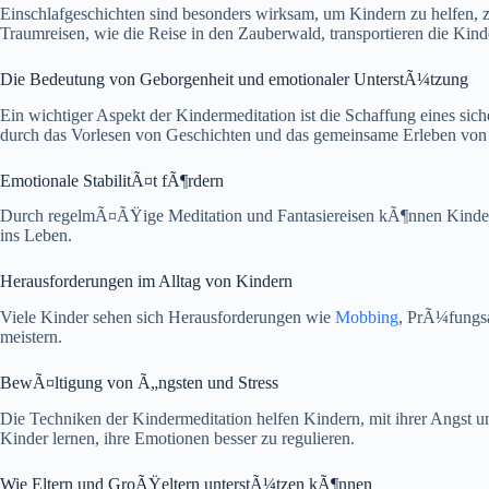
Einschlafgeschichten sind besonders wirksam, um Kindern zu helfen, z
Traumreisen, wie die Reise in den Zauberwald, transportieren die Kind
Die Bedeutung von Geborgenheit und emotionaler UnterstÃ¼tzung
Ein wichtiger Aspekt der Kindermeditation ist die Schaffung eines 
durch das Vorlesen von Geschichten und das gemeinsame Erleben von F
Emotionale StabilitÃ¤t fÃ¶rdern
Durch regelmÃ¤ÃŸige Meditation und Fantasiereisen kÃ¶nnen Kinder le
ins Leben.
Herausforderungen im Alltag von Kindern
Viele Kinder sehen sich Herausforderungen wie
Mobbing
, PrÃ¼fungsa
meistern.
BewÃ¤ltigung von Ã„ngsten und Stress
Die Techniken der Kindermeditation helfen Kindern, mit ihrer Angst
Kinder lernen, ihre Emotionen besser zu regulieren.
Wie Eltern und GroÃŸeltern unterstÃ¼tzen kÃ¶nnen