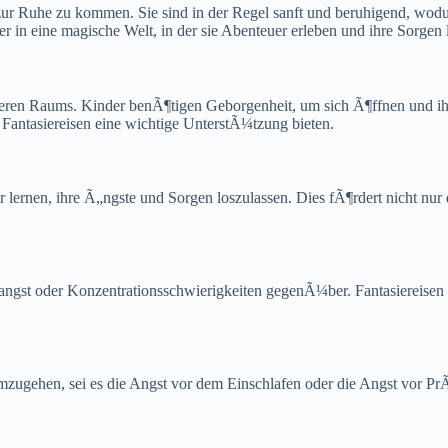
ur Ruhe zu kommen. Sie sind in der Regel sanft und beruhigend, wodur
er in eine magische Welt, in der sie Abenteuer erleben und ihre Sorgen
sicheren Raums. Kinder benÃ¶tigen Geborgenheit, um sich Ã¶ffnen un
antasiereisen eine wichtige UnterstÃ¼tzung bieten.
rnen, ihre Ã„ngste und Sorgen loszulassen. Dies fÃ¶rdert nicht nur 
ngst oder Konzentrationsschwierigkeiten gegenÃ¼ber. Fantasiereise
 umzugehen, sei es die Angst vor dem Einschlafen oder die Angst vor