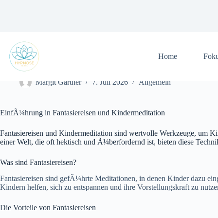
Zum
Inhalt
springen
Home
Fok
Fantasiereisen für Kinder – Kindermeditation für mehr Entspannung u
Margit Gartner
7. Juli 2026
Allgemein
EinfÃ¼hrung in Fantasiereisen und Kindermeditation
Fantasiereisen und Kindermeditation sind wertvolle Werkzeuge, um K
einer Welt, die oft hektisch und Ã¼berfordernd ist, bieten diese Tech
Was sind Fantasiereisen?
Fantasiereisen sind gefÃ¼hrte Meditationen, in denen Kinder dazu eing
Kindern helfen, sich zu entspannen und ihre Vorstellungskraft zu nutze
Die Vorteile von Fantasiereisen