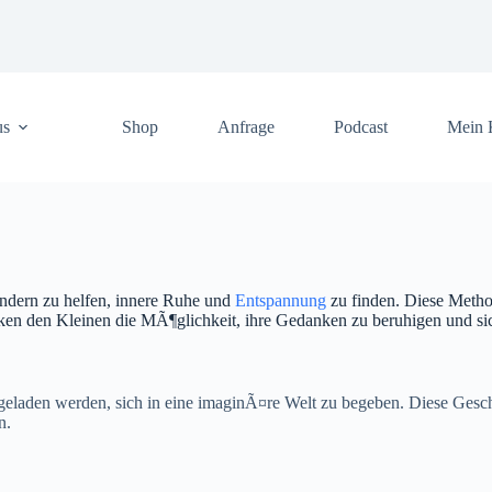
us
Shop
Anfrage
Podcast
Mein 
nd Achtsamkeit
indern zu helfen, innere Ruhe und
Entspannung
zu finden. Diese Metho
niken den Kleinen die MÃ¶glichkeit, ihre Gedanken zu beruhigen und sic
eladen werden, sich in eine imaginÃ¤re Welt zu begeben. Diese Geschic
n.