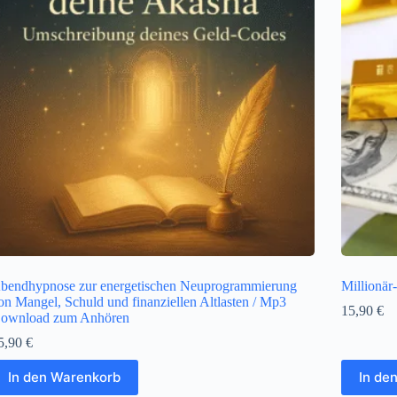
bendhypnose zur energetischen Neuprogrammierung
Millionär
on Mangel, Schuld und finanziellen Altlasten / Mp3
15,90
€
ownload zum Anhören
5,90
€
In den Warenkorb
In de