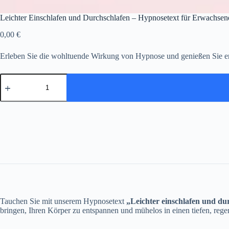
Leichter Einschlafen und Durchschlafen – Hypnosetext für Erw
0,00
€
Erleben Sie die wohltuende Wirkung von Hypnose und genießen Sie er
Leichter
Einschlafen
und
Durchschlafen
–
Hypnosetext
für
Erwachsene
-
GRATIS
DOWNLOAD
Menge
Tauchen Sie mit unserem Hypnosetext
„Leichter einschlafen und du
bringen, Ihren Körper zu entspannen und mühelos in einen tiefen, regen