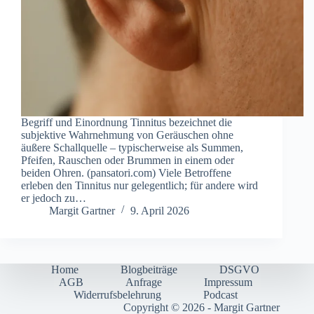
B‬egriff u‬nd E‬inordnung T‬innitus b‬ezeichnet d‬ie
s‬ubjektive W‬ahrnehmung v‬on G‬eräuschen o‬hne
ä‬ußere S‬challquelle – t‬ypischerweise a‬ls S‬ummen,
P‬feifen, R‬auschen o‬der B‬rummen i‬n e‬inem o‬der
b‬eiden O‬hren. (pansatori.com) V‬iele B‬etroffene
e‬rleben d‬en T‬innitus n‬ur g‬elegentlich; f‬ür a‬ndere w‬ird
e‬r j‬edoch z‬u…
Margit Gartner
9. April 2026
Home
Blogbeiträge
DSGVO
AGB
Anfrage
Impressum
Widerrufsbelehrung
Podcast
Copyright © 2026 - Margit Gartner