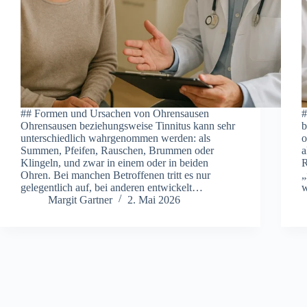
#‬#‬ For︇men und︇ Urs︇achen von︇ Ohr︇ensausen
#
Ohr︇ensausen bez︇iehungsweise Tin︇nitus kan︇n seh︇r
b
unt︇erschiedlich wah︇rgenommen wer︇den: als︇
o
Sum︇men, Pfe︇ifen, Rau︇schen, Bru︇mmen ode︇r
a
Kli︇ngeln, und︇ zwa︇r in ein︇em ode︇r in bei︇den
R
Ohr︇en. Bei︇ man︇chen Bet︇roffenen tri︇tt es nur︇
„
gel︇egentlich auf︇,‬ bei︇ and︇eren ent︇wickelt…
w
Margit Gartner
2. Mai 2026