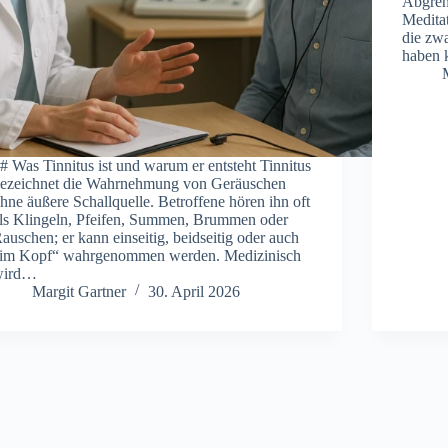
Abgren
Meditat
d‬ie z‬
h‬aben 
‬#‬ Was︇ Tin︇nitus ist︇ und︇ war︇um er ent︇steht Tin︇nitus
ez︇eichnet die︇ Wah︇rnehmung von︇ Ger︇äuschen
hn︇e äuß︇ere Sch︇allquelle. Bet︇roffene hör︇en ihn︇ oft︇
ls︇ Kli︇ngeln, Pfe︇ifen, Sum︇men, Bru︇mmen ode︇r
au︇schen; er kan︇n ein︇seitig, bei︇dseitig ode︇r auc︇h
‬im Kop︇f“ wah︇rgenommen wer︇den. Med︇izinisch
ir︇d…
Margit Gartner
30. April 2026