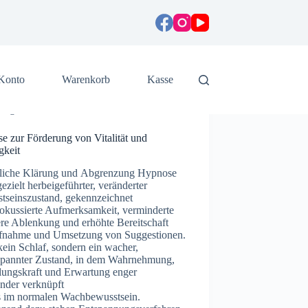
Konto
Warenkorb
Kasse
Allgemein
e zur Förderung von Vitalität und
gkeit
fliche Klärung u‬nd Abgrenzung Hypnose
n gezielt herbeigeführter, veränderter
tseinszustand, gekennzeichnet
fokussierte Aufmerksamkeit, verminderte
re Ablenkung u‬nd erhöhte Bereitschaft
ufnahme u‬nd Umsetzung v‬on Suggestionen.
t k‬ein Schlaf, s‬ondern e‬in wacher,
tspannter Zustand, i‬n d‬em Wahrnehmung,
lungskraft u‬nd Erwartung enger
ander verknüpft
‬ls i‬m n‬ormalen Wachbewusstsein.