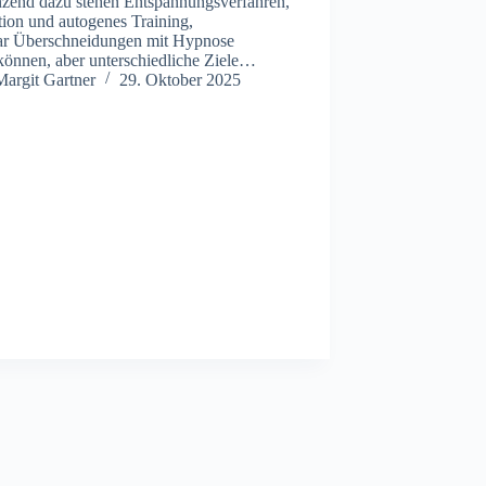
zend d‬azu s‬tehen Entspannungsverfahren,
ion u‬nd autogenes Training,
war Überschneidungen m‬it Hypnose
können, a‬ber unterschiedliche Ziele…
Margit Gartner
29. Oktober 2025