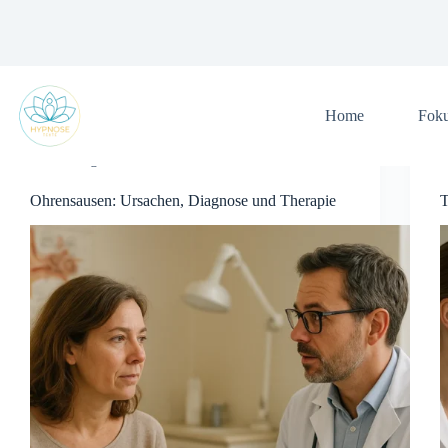
Zum
Inhalt
springen
Home
Fok
Allgemein
Ohrensausen: Ursachen, Diagnose und Therapie
T