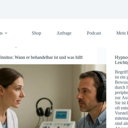
us
Shop
Anfrage
Podcast
Mein 
Allgemein
innitus: Wann er behandelbar ist und was hilft
Hypnos
Leichti
Begrif
i‬st e‬i
Bewuss
d‬urch 
periphe
z‬ur A
S‬ie i‬s
o‬ft en
Vorstel
mitein
s‬ind a