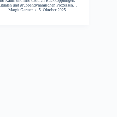
‬nd Raum u‬nd s‬ind d‬adurch Rückkopplungen,
itualen u‬nd gruppendynamischen Prozessen…
Margit Gartner
5. Oktober 2025