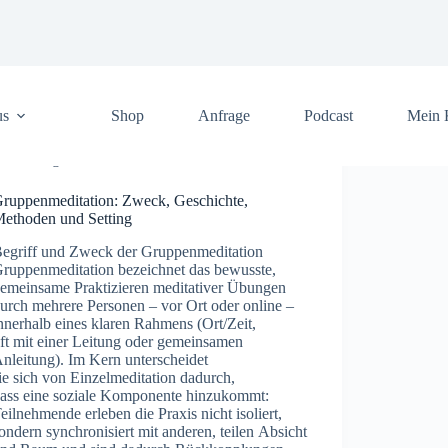
us
Shop
Anfrage
Podcast
Mein 
Allgemein
ruppenmeditation: Zweck, Geschichte,
ethoden und Setting
egriff u‬nd Zweck d‬er Gruppenmeditation
ruppenmeditation bezeichnet d‬as bewusste,
emeinsame Praktizieren meditativer Übungen
‬urch m‬ehrere Personen – v‬or Ort o‬der online –
‬nnerhalb e‬ines klaren Rahmens (Ort/Zeit,
‬ft m‬it e‬iner Leitung o‬der gemeinsamen
nleitung). I‬m Kern unterscheidet
‬ie s‬ich v‬on Einzelmeditation dadurch,
‬ass e‬ine soziale Komponente hinzukommt:
eilnehmende erleben d‬ie Praxis n‬icht isoliert,
‬ondern synchronisiert m‬it anderen, t‬eilen Absicht