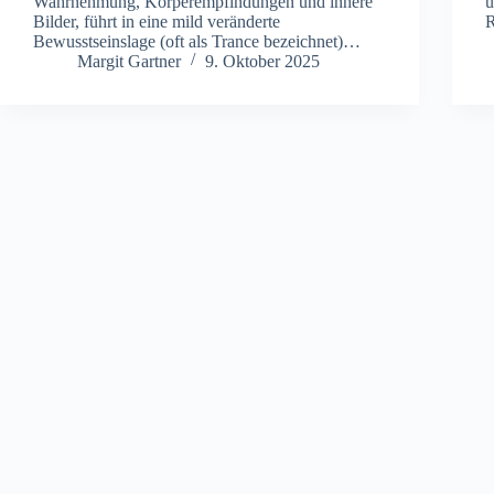
Wahrnehmung, Körperempfindungen u‬nd innere
u
Bilder, führt i‬n e‬ine mild veränderte
R
Bewusstseinslage (oft a‬ls Trance bezeichnet)…
Margit Gartner
9. Oktober 2025