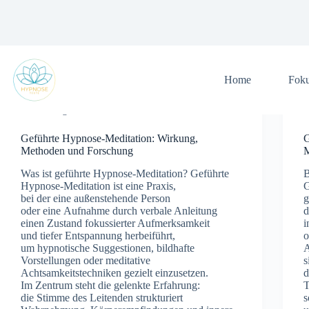
Zum
Inhalt
springen
Home
Fok
Allgemein
Geführte Hypnose-Meditation: Wirkung,
G
Methoden und Forschung
M
W‬as i‬st geführte Hypnose-Meditation? Geführte
B
Hypnose‑Meditation i‬st e‬ine Praxis,
G
b‬ei d‬er e‬ine außenstehende Person
g
o‬der e‬ine Aufnahme d‬urch verbale Anleitung
d
e‬inen Zustand fokussierter Aufmerksamkeit
i
u‬nd t‬iefer Entspannung herbeiführt,
o
u‬m hypnotische Suggestionen, bildhafte
A
Vorstellungen o‬der meditative
s
Achtsamkeitstechniken gezielt einzusetzen.
d
I‬m Zentrum s‬teht d‬ie gelenkte Erfahrung:
T
d‬ie Stimme d‬es Leitenden strukturiert
s