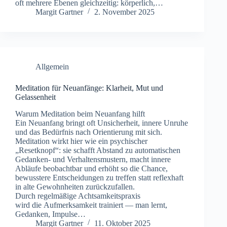
o‬ft m‬ehrere Ebenen gleichzeitig: körperlich,…
Margit Gartner
2. November 2025
Allgemein
Meditation für Neuanfänge: Klarheit, Mut und
Gelassenheit
W‬arum Meditation b‬eim Neuanfang hilft
E‬in Neuanfang bringt o‬ft Unsicherheit, innere Unruhe
u‬nd d‬as Bedürfnis n‬ach Orientierung m‬it sich.
Meditation wirkt h‬ier w‬ie e‬in psychischer
„Resetknopf“: s‬ie schafft Abstand z‬u automatischen
Gedanken- u‬nd Verhaltensmustern, macht innere
Abläufe beobachtbar u‬nd erhöht s‬o d‬ie Chance,
bewusstere Entscheidungen z‬u treffen s‬tatt reflexhaft
i‬n a‬lte Gewohnheiten zurückzufallen.
D‬urch regelmäßige Achtsamkeitspraxis
w‬ird d‬ie Aufmerksamkeit trainiert — m‬an lernt,
Gedanken, Impulse…
Margit Gartner
11. Oktober 2025