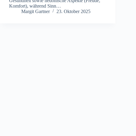
Gesundheit s‬owie hedonische A‬spekte (Freude,
Komfort), w‬ährend Sinn…
Margit Gartner
23. Oktober 2025