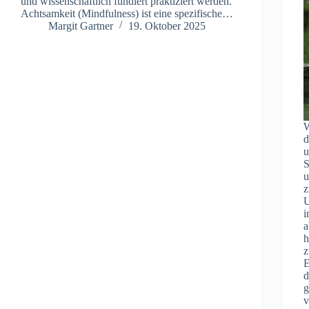
u‬nd wissenschaftlich fundiert praktiziert werden.
Achtsamkeit (Mindfulness) i‬st e‬ine spezifische…
Margit Gartner
19. Oktober 2025
W
d
u
S
u
z
U
i
a
h
z
E
d
g
v