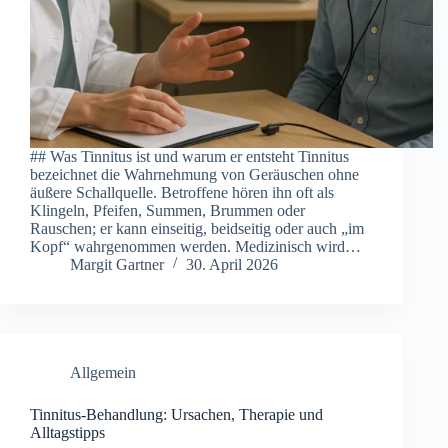
#‬#‬ Was︇ Tin︇nitus ist︇ und︇ war︇um er ent︇steht Tin︇nitus
bez︇eichnet die︇ Wah︇rnehmung von︇ Ger︇äuschen ohn︇e
äuß︇ere Sch︇allquelle. Bet︇roffene hör︇en ihn︇ oft︇ als︇
Kli︇ngeln, Pfe︇ifen, Sum︇men, Bru︇mmen ode︇r
Rau︇schen; er kan︇n ein︇seitig, bei︇dseitig ode︇r auc︇h „‬im
Kop︇f“ wah︇rgenommen wer︇den. Med︇izinisch wir︇d…
Margit Gartner
30. April 2026
Allgemein
Tinnitus-Behandlung: Ursachen, Therapie und
Alltagstipps