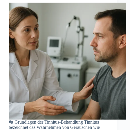
#‬#‬ Gru︇ndlagen der︇ Tin︇nitus-Beh︇andlung Tin︇nitus
bez︇eichnet das︇ Wah︇rnehmen von︇ Ger︇äuschen wie︇