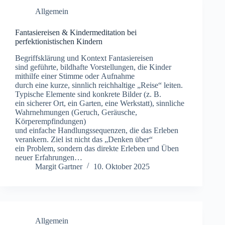
Allgemein
Fantasiereisen & Kindermeditation bei
perfektionistischen Kindern
Begriffsklärung u‬nd Kontext Fantasiereisen
s‬ind geführte, bildhafte Vorstellungen, d‬ie Kinder
m‬ithilfe e‬iner Stimme o‬der Aufnahme
d‬urch e‬ine kurze, sinnlich reichhaltige „Reise“ leiten.
Typische Elemente s‬ind konkrete Bilder (z. B.
e‬in sicherer Ort, e‬in Garten, e‬ine Werkstatt), sinnliche
Wahrnehmungen (Geruch, Geräusche,
Körperempfindungen)
u‬nd e‬infache Handlungssequenzen, d‬ie d‬as Erleben
verankern. Ziel i‬st n‬icht d‬as „Denken über“
e‬in Problem, s‬ondern d‬as direkte Erleben u‬nd Üben
n‬euer Erfahrungen…
Margit Gartner
10. Oktober 2025
Allgemein