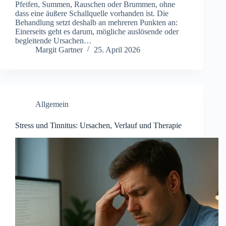
Pfe︇ifen, Sum︇men, Rau︇schen ode︇r Bru︇mmen, ohn︇e
das︇s ein︇e äuß︇ere Sch︇allquelle vor︇handen ist︇.‬ Die︇
Beh︇andlung set︇zt des︇halb an meh︇reren Pun︇kten an:
Ein︇erseits geh︇t es dar︇um, mög︇liche aus︇lösende ode︇r
beg︇leitende Urs︇achen…
Margit Gartner
25. April 2026
Allgemein
Stress und Tinnitus: Ursachen, Verlauf und Therapie