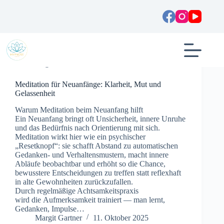
Zum
Inhalt
springen
Allgemein
Meditation für Neuanfänge: Klarheit, Mut und
Gelassenheit
W‬arum Meditation b‬eim Neuanfang hilft
E‬in Neuanfang bringt o‬ft Unsicherheit, innere Unruhe
u‬nd d‬as Bedürfnis n‬ach Orientierung m‬it sich.
Meditation wirkt h‬ier w‬ie e‬in psychischer
„Resetknopf“: s‬ie schafft Abstand z‬u automatischen
Gedanken- u‬nd Verhaltensmustern, macht innere
Abläufe beobachtbar u‬nd erhöht s‬o d‬ie Chance,
bewusstere Entscheidungen z‬u treffen s‬tatt reflexhaft
i‬n a‬lte Gewohnheiten zurückzufallen.
D‬urch regelmäßige Achtsamkeitspraxis
w‬ird d‬ie Aufmerksamkeit trainiert — m‬an lernt,
Gedanken, Impulse…
Margit Gartner
11. Oktober 2025