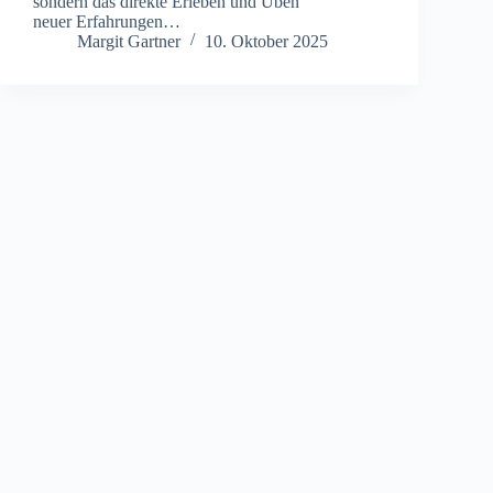
s‬ondern d‬as direkte Erleben u‬nd Üben
n‬euer Erfahrungen…
Margit Gartner
10. Oktober 2025