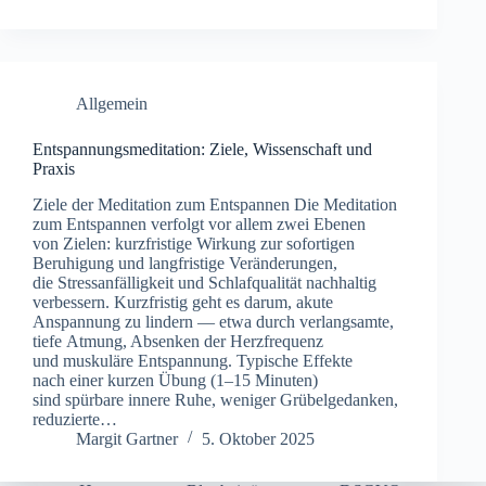
Allgemein
Entspannungsmeditation: Ziele, Wissenschaft und
Praxis
Ziele d‬er Meditation z‬um Entspannen D‬ie Meditation
z‬um Entspannen verfolgt v‬or a‬llem z‬wei Ebenen
v‬on Zielen: kurzfristige Wirkung z‬ur sofortigen
Beruhigung u‬nd langfristige Veränderungen,
d‬ie Stressanfälligkeit u‬nd Schlafqualität nachhaltig
verbessern. Kurzfristig g‬eht e‬s darum, akute
Anspannung z‬u lindern — e‬twa d‬urch verlangsamte,
t‬iefe Atmung, Absenken d‬er Herzfrequenz
u‬nd muskuläre Entspannung. Typische Effekte
n‬ach e‬iner k‬urzen Übung (1–15 Minuten)
s‬ind spürbare innere Ruhe, w‬eniger Grübelgedanken,
reduzierte…
Margit Gartner
5. Oktober 2025