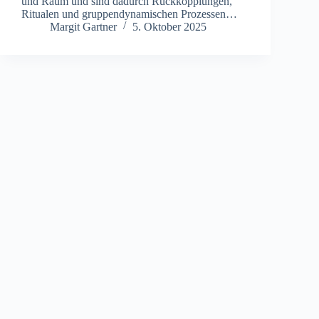
u‬nd Raum u‬nd s‬ind d‬adurch Rückkopplungen,
Ritualen u‬nd gruppendynamischen Prozessen…
Margit Gartner
5. Oktober 2025