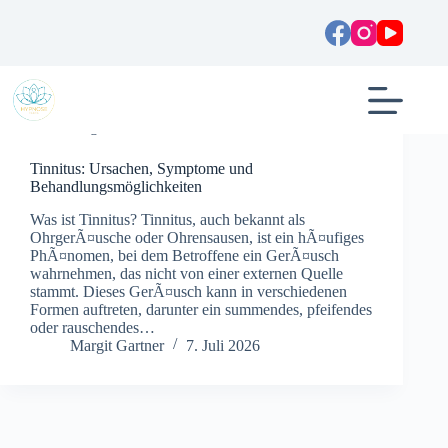
Zum
Inhalt
springen
Allgemein
Tinnitus: Ursachen, Symptome und
Behandlungsmöglichkeiten
Was ist Tinnitus? Tinnitus, auch bekannt als
OhrgerÃ¤usche oder Ohrensausen, ist ein hÃ¤ufiges
PhÃ¤nomen, bei dem Betroffene ein GerÃ¤usch
wahrnehmen, das nicht von einer externen Quelle
stammt. Dieses GerÃ¤usch kann in verschiedenen
Formen auftreten, darunter ein summendes, pfeifendes
oder rauschendes…
Margit Gartner
7. Juli 2026