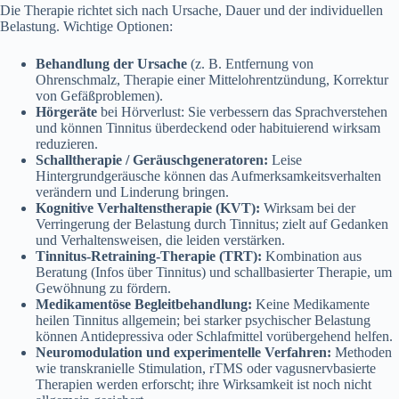
Die Therapie richtet sich nach Ursache, Dauer und der individuellen
Belastung. Wichtige Optionen:
Behandlung der Ursache
(z. B. Entfernung von
Ohrenschmalz, Therapie einer Mittelohrentzündung, Korrektur
von Gefäßproblemen).
Hörgeräte
bei Hörverlust: Sie verbessern das Sprachverstehen
und können Tinnitus überdeckend oder habituierend wirksam
reduzieren.
Schalltherapie / Geräuschgeneratoren:
Leise
Hintergrundgeräusche können das Aufmerksamkeitsverhalten
verändern und Linderung bringen.
Kognitive Verhaltenstherapie (KVT):
Wirksam bei der
Verringerung der Belastung durch Tinnitus; zielt auf Gedanken
und Verhaltensweisen, die leiden verstärken.
Tinnitus-Retraining-Therapie (TRT):
Kombination aus
Beratung (Infos über Tinnitus) und schallbasierter Therapie, um
Gewöhnung zu fördern.
Medikamentöse Begleitbehandlung:
Keine Medikamente
heilen Tinnitus allgemein; bei starker psychischer Belastung
können Antidepressiva oder Schlafmittel vorübergehend helfen.
Neuromodulation und experimentelle Verfahren:
Methoden
wie transkranielle Stimulation, rTMS oder vagusnervbasierte
Therapien werden erforscht; ihre Wirksamkeit ist noch nicht