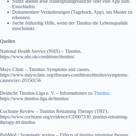
Nutze abends leise Hintergrundgeräusche oder eine App zum
Einschlafen.
Dokumentiere Veränderungen (Tagebuch, App), um Muster zu
erkennen.
Suche frühzeitig Hilfe, wenn der Tinnitus die Lebensqualität
einschränkt.
Quellen
National Health Service (NHS) – Tinnitus.
https://www.nhs.uk/conditions/tinnitus/
Mayo Clinic – Tinnitus: Symptoms and causes.
https://www.mayoclinic.org/diseases-conditions/tinnitus/symptoms-
causes/syc-20350156
Deutsche Tinnitus-Liga e. V. – Informationen zu
Tinnitus
.
https://www.tinnitus-liga.de/tinnitus/
Cochrane Review – Tinnitus Retraining Therapy (TRT).
https://www.cochrane.org/evidence/CD007330_tinnitus-retraining-
therapy-trt-tinnitus
PubMed / Systematic review – Effects of tinnitus retraining therapy.