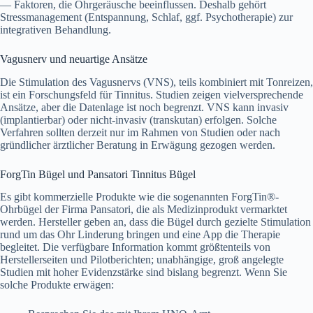
— Faktoren, die Ohrgeräusche beeinflussen. Deshalb gehört
Stressmanagement (Entspannung, Schlaf, ggf. Psychotherapie) zur
integrativen Behandlung.
Vagusnerv und neuartige Ansätze
Die Stimulation des Vagusnervs (VNS), teils kombiniert mit Tonreizen,
ist ein Forschungsfeld für Tinnitus. Studien zeigen vielversprechende
Ansätze, aber die Datenlage ist noch begrenzt. VNS kann invasiv
(implantierbar) oder nicht-invasiv (transkutan) erfolgen. Solche
Verfahren sollten derzeit nur im Rahmen von Studien oder nach
gründlicher ärztlicher Beratung in Erwägung gezogen werden.
ForgTin Bügel und Pansatori Tinnitus Bügel
Es gibt kommerzielle Produkte wie die sogenannten ForgTin®-
Ohrbügel der Firma Pansatori, die als Medizinprodukt vermarktet
werden. Hersteller geben an, dass die Bügel durch gezielte Stimulation
rund um das Ohr Linderung bringen und eine App die Therapie
begleitet. Die verfügbare Information kommt größtenteils von
Herstellerseiten und Pilotberichten; unabhängige, groß angelegte
Studien mit hoher Evidenzstärke sind bislang begrenzt. Wenn Sie
solche Produkte erwägen: