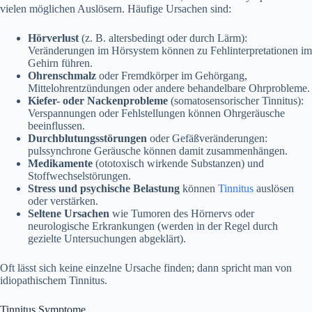
vielen möglichen Auslösern. Häufige Ursachen sind:
Hörverlust
(z. B. altersbedingt oder durch Lärm):
Veränderungen im Hörsystem können zu Fehlinterpretationen im
Gehirn führen.
Ohrenschmalz
oder Fremdkörper im Gehörgang,
Mittelohrentzündungen oder andere behandelbare Ohrprobleme.
Kiefer- oder Nackenprobleme
(somatosensorischer Tinnitus):
Verspannungen oder Fehlstellungen können Ohrgeräusche
beeinflussen.
Durchblutungsstörungen
oder Gefäßveränderungen:
pulssynchrone Geräusche können damit zusammenhängen.
Medikamente
(ototoxisch wirkende Substanzen) und
Stoffwechselstörungen.
Stress und psychische Belastung
können
Tinnitus
auslösen
oder verstärken.
Seltene Ursachen
wie Tumoren des Hörnervs oder
neurologische Erkrankungen (werden in der Regel durch
gezielte Untersuchungen abgeklärt).
Oft lässt sich keine einzelne Ursache finden; dann spricht man von
idiopathischem Tinnitus.
Tinnitus Symptome