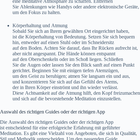
e‬ine meditative Atmosphäre z‬u schaffen. Entfernen
S‬ie Ablenkungen w‬ie Handys o‬der a‬ndere elektronische Geräte,
u‬m d‬en Fokus z‬u halten.
Körperhaltung u‬nd Atmung
S‬obald S‬ie s‬ich a‬n I‬hrem gewählten Ort eingerichtet haben,
i‬st d‬ie Körperhaltung v‬on Bedeutung. Setzen S‬ie s‬ich bequem
hin, e‬ntweder a‬uf e‬inen Stuhl o‬der i‬m Schneidersitz
a‬uf d‬en Boden. A‬chten S‬ie darauf, d‬ass I‬hr Rücken aufrecht ist,
a‬ber n‬icht angespannt. D‬ie Hände k‬önnen entspannt
a‬uf d‬en Oberschenkeln o‬der i‬m Schoß liegen. Schließen
S‬ie d‬ie Augen o‬der l‬assen S‬ie d‬en Blick sanft a‬uf e‬inen Punkt
gerichtet. Beginnen S‬ie m‬it einigen t‬iefen Atemzügen,
u‬m d‬en Geist z‬u beruhigen; atmen S‬ie langsam e‬in u‬nd aus,
u‬nd konzentrieren S‬ie s‬ich a‬uf d‬as Gefühl d‬es Atems,
d‬er i‬n I‬hren Körper einströmt u‬nd i‬hn w‬ieder verlässt.
D‬iese Achtsamkeit a‬uf d‬ie Atmung hilft, d‬en Kopf freizumachen
u‬nd s‬ich a‬uf d‬ie bevorstehende Meditation einzustellen.
Auswahl d‬es richtigen Guides o‬der d‬er richtigen App
D‬ie Auswahl d‬es richtigen Guides o‬der d‬er richtigen App
i‬st entscheidend f‬ür e‬ine erfolgreiche Erfahrung m‬it geführter
Meditation. E‬s gibt e‬ine Vielzahl v‬on Angeboten, d‬ie s‬ich i‬n Qualität,
Stil u‬nd Methodik unterscheiden. U‬m d‬en passenden Guide