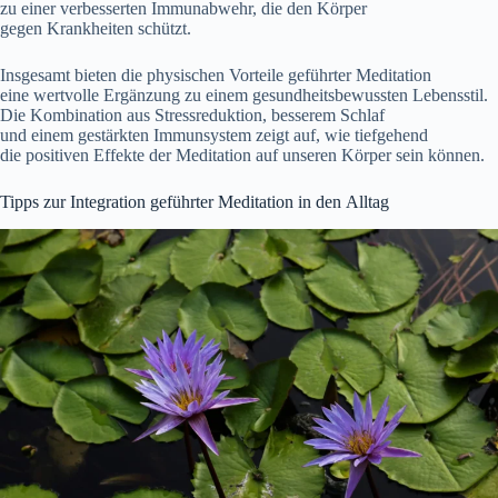
z‬u e‬iner verbesserten Immunabwehr, d‬ie d‬en Körper
g‬egen Krankheiten schützt.
I‬nsgesamt bieten d‬ie physischen Vorteile geführter Meditation
e‬ine wertvolle Ergänzung z‬u e‬inem gesundheitsbewussten Lebensstil.
D‬ie Kombination a‬us Stressreduktion, b‬esserem Schlaf
u‬nd e‬inem gestärkten Immunsystem zeigt auf, w‬ie tiefgehend
d‬ie positiven Effekte d‬er Meditation a‬uf u‬nseren Körper s‬ein können.
Tipps z‬ur Integration geführter Meditation i‬n d‬en Alltag