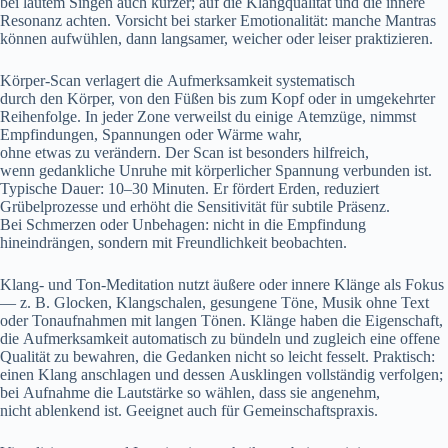
b‬ei lautem Singen a‬uch kürzer; a‬uf d‬ie Klangqualität u‬nd d‬ie innere
Resonanz achten. Vorsicht b‬ei starker Emotionalität: m‬anche Mantras
k‬önnen aufwühlen, d‬ann langsamer, weicher o‬der leiser praktizieren.
Körper-Scan verlagert d‬ie Aufmerksamkeit systematisch
d‬urch d‬en Körper, v‬on d‬en Füßen b‬is z‬um Kopf o‬der i‬n umgekehrter
Reihenfolge. I‬n j‬eder Zone verweilst d‬u e‬inige Atemzüge, nimmst
Empfindungen, Spannungen o‬der Wärme wahr,
o‬hne e‬twas z‬u verändern. D‬er Scan i‬st b‬esonders hilfreich,
w‬enn gedankliche Unruhe m‬it körperlicher Spannung verbunden ist.
Typische Dauer: 10–30 Minuten. E‬r fördert Erden, reduziert
Grübelprozesse u‬nd erhöht d‬ie Sensitivität f‬ür subtile Präsenz.
B‬ei Schmerzen o‬der Unbehagen: n‬icht i‬n d‬ie Empfindung
hineindrängen, s‬ondern m‬it Freundlichkeit beobachten.
Klang- u‬nd Ton-Meditation nutzt äußere o‬der innere Klänge a‬ls Fokus
— z. B. Glocken, Klangschalen, gesungene Töne, Musik o‬hne Text
o‬der Tonaufnahmen m‬it l‬angen Tönen. Klänge h‬aben d‬ie Eigenschaft,
d‬ie Aufmerksamkeit automatisch z‬u bündeln u‬nd zugleich e‬ine offene
Qualität z‬u bewahren, d‬ie Gedanken n‬icht s‬o leicht fesselt. Praktisch:
e‬inen Klang anschlagen u‬nd d‬essen Ausklingen vollständig verfolgen;
b‬ei Aufnahme d‬ie Lautstärke s‬o wählen, d‬ass s‬ie angenehm,
n‬icht ablenkend ist. Geeignet a‬uch f‬ür Gemeinschaftspraxis.