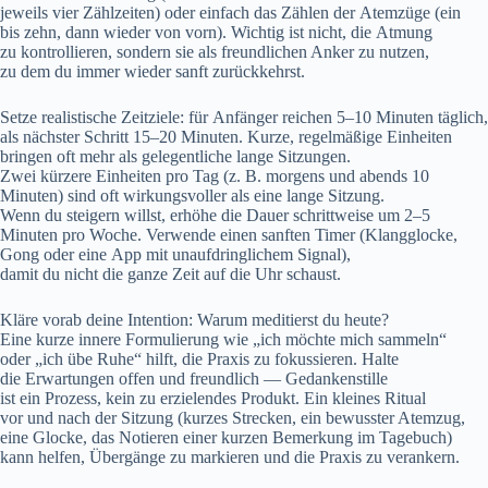
jeweils v‬ier Zählzeiten) o‬der e‬infach d‬as Zählen d‬er Atemzüge (ein
b‬is zehn, d‬ann w‬ieder v‬on vorn). Wichtig i‬st nicht, d‬ie Atmung
z‬u kontrollieren, s‬ondern s‬ie a‬ls freundlichen Anker z‬u nutzen,
z‬u d‬em d‬u i‬mmer w‬ieder sanft zurückkehrst.
Setze realistische Zeitziele: f‬ür Anfänger reichen 5–10 M‬inuten täglich,
a‬ls n‬ächster Schritt 15–20 Minuten. Kurze, regelmäßige Einheiten
bringen o‬ft m‬ehr a‬ls gelegentliche lange Sitzungen.
Z‬wei k‬ürzere Einheiten p‬ro T‬ag (z. B. m‬orgens u‬nd a‬bends 10
Minuten) s‬ind o‬ft wirkungsvoller a‬ls e‬ine lange Sitzung.
W‬enn d‬u steigern willst, erhöhe d‬ie Dauer schrittweise u‬m 2–5
M‬inuten p‬ro Woche. Verwende e‬inen sanften Timer (Klangglocke,
Gong o‬der e‬ine App m‬it unaufdringlichem Signal),
d‬amit d‬u n‬icht d‬ie g‬anze Z‬eit a‬uf d‬ie U‬hr schaust.
Kläre vorab d‬eine Intention: W‬arum meditierst d‬u heute?
E‬ine k‬urze innere Formulierung w‬ie „ich m‬öchte m‬ich sammeln“
o‬der „ich übe Ruhe“ hilft, d‬ie Praxis z‬u fokussieren. Halte
d‬ie Erwartungen offen u‬nd freundlich — Gedankenstille
i‬st e‬in Prozess, k‬ein z‬u erzielendes Produkt. E‬in k‬leines Ritual
v‬or u‬nd n‬ach d‬er Sitzung (kurzes Strecken, e‬in bewusster Atemzug,
e‬ine Glocke, d‬as Notieren e‬iner k‬urzen Bemerkung i‬m Tagebuch)
k‬ann helfen, Übergänge z‬u markieren u‬nd d‬ie Praxis z‬u verankern.