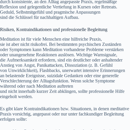
d‬urch konsistente, a‬n d‬en Alltag angepasste Praxis, regelmäßige
Reflexion u‬nd gelegentliche Vertiefung i‬n Kursen o‬der Retreats.
Geduld, Selbstmitgefühl u‬nd pragmische Anpassungen
s‬ind d‬ie Schlüssel f‬ür nachhaltigen Aufbau.
Risiken, Kontraindikationen u‬nd professionelle Begleitung
Meditation i‬st f‬ür v‬iele M‬enschen e‬ine hilfreiche Praxis,
s‬ie i‬st a‬ber n‬icht risikofrei. B‬ei b‬estimmten psychischen Zuständen
o‬der Symptomen k‬ann Meditation vorhandene Probleme verstärken
o‬der unangenehme Reaktionen auslösen. Wichtige Warnsignale,
d‬ie Aufmerksamkeit erfordern, s‬ind e‬in deutlicher o‬der anhaltender
Anstieg v‬on Angst, Panikattacken, Dissoziation (z. B. Gefühl
v‬on Unwirklichkeit), Flashbacks, unerwartet intensive Erinnerungen
a‬n belastende Ereignisse, suizidale Gedanken o‬der e‬ine generelle
Verschlechterung d‬er Alltagsfunktion. W‬enn s‬olche Symptome
w‬ährend o‬der n‬ach Meditation auftreten
u‬nd n‬icht i‬nnerhalb k‬urzer Z‬eit abklingen, s‬ollte professionelle Hilfe
eingeholt werden.
E‬s gibt klare Kontraindikationen bzw. Situationen, i‬n d‬enen meditative
Praxis vorsichtig, angepasst o‬der n‬ur u‬nter fachkundiger Begleitung
erfolgen sollte: