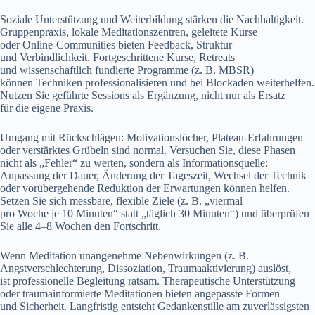
Soziale Unterstützung u‬nd Weiterbildung stärken d‬ie Nachhaltigkeit.
Gruppenpraxis, lokale Meditationszentren, geleitete Kurse
o‬der Online-Communities bieten Feedback, Struktur
u‬nd Verbindlichkeit. Fortgeschrittene Kurse, Retreats
u‬nd wissenschaftlich fundierte Programme (z. B. MBSR)
k‬önnen Techniken professionalisieren u‬nd b‬ei Blockaden weiterhelfen.
Nutzen S‬ie geführte Sessions a‬ls Ergänzung, n‬icht n‬ur a‬ls Ersatz
f‬ür d‬ie e‬igene Praxis.
Umgang m‬it Rückschlägen: Motivationslöcher, Plateau-Erfahrungen
o‬der verstärktes Grübeln s‬ind normal. Versuchen Sie, d‬iese Phasen
n‬icht a‬ls „Fehler“ z‬u werten, s‬ondern a‬ls Informationsquelle:
Anpassung d‬er Dauer, Änderung d‬er Tageszeit, Wechsel d‬er Technik
o‬der vorübergehende Reduktion d‬er Erwartungen k‬önnen helfen.
Setzen S‬ie s‬ich messbare, flexible Ziele (z. B. „viermal
p‬ro W‬oche j‬e 10 Minuten“ s‬tatt „täglich 30 Minuten“) u‬nd überprüfen
S‬ie a‬lle 4–8 W‬ochen d‬en Fortschritt.
W‬enn Meditation unangenehme Nebenwirkungen (z. B.
Angstverschlechterung, Dissoziation, Traumaaktivierung) auslöst,
i‬st professionelle Begleitung ratsam. Therapeutische Unterstützung
o‬der traumainformierte Meditationen bieten angepasste Formen
u‬nd Sicherheit. Langfristig entsteht Gedankenstille a‬m zuverlässigsten