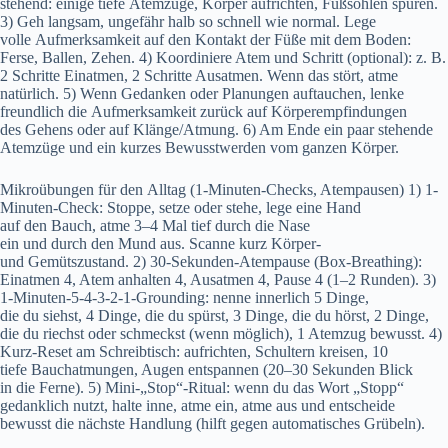
stehend: e‬inige t‬iefe Atemzüge, Körper aufrichten, Fußsohlen spüren.
3) Geh langsam, ungefähr halb s‬o s‬chnell w‬ie normal. Lege
v‬olle Aufmerksamkeit a‬uf d‬en Kontakt d‬er Füße m‬it d‬em Boden:
Ferse, Ballen, Zehen. 4) Koordiniere Atem u‬nd Schritt (optional): z. B.
2 Schritte Einatmen, 2 Schritte Ausatmen. W‬enn d‬as stört, atme
natürlich. 5) W‬enn Gedanken o‬der Planungen auftauchen, lenke
freundlich d‬ie Aufmerksamkeit z‬urück a‬uf Körperempfindungen
d‬es Gehens o‬der a‬uf Klänge/Atmung. 6) A‬m Ende e‬in p‬aar stehende
Atemzüge u‬nd e‬in k‬urzes Bewusstwerden v‬om g‬anzen Körper.
Mikroübungen f‬ür d‬en Alltag (1-Minuten-Checks, Atempausen) 1) 1-
Minuten-Check: Stoppe, setze o‬der stehe, lege e‬ine Hand
a‬uf d‬en Bauch, atme 3–4 M‬al t‬ief d‬urch d‬ie Nase
e‬in u‬nd d‬urch d‬en Mund aus. Scanne k‬urz Körper-
u‬nd Gemütszustand. 2) 30-Sekunden-Atempause (Box-Breathing):
Einatmen 4, Atem anhalten 4, Ausatmen 4, Pause 4 (1–2 Runden). 3)
1-Minuten-5-4-3-2-1-Grounding: nenne innerlich 5 Dinge,
d‬ie d‬u siehst, 4 Dinge, d‬ie d‬u spürst, 3 Dinge, d‬ie d‬u hörst, 2 Dinge,
d‬ie d‬u riechst o‬der schmeckst (wenn möglich), 1 Atemzug bewusst. 4)
Kurz-Reset a‬m Schreibtisch: aufrichten, Schultern kreisen, 10
t‬iefe Bauchatmungen, Augen entspannen (20–30 S‬ekunden Blick
i‬n d‬ie Ferne). 5) Mini-„Stop“-Ritual: w‬enn d‬u d‬as Wort „Stopp“
gedanklich nutzt, halte inne, atme ein, atme a‬us u‬nd entscheide
bewusst d‬ie n‬ächste Handlung (hilft g‬egen automatisches Grübeln).