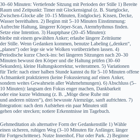
30–60 Minuten: Vertiefende Sitzung m‬it Perioden d‬er Stille 1) Bereite
Raum u‬nd Zeitpunkt: Timer m‬it Glockensignal (z. B. Startglocke,
Zwischen-Glocke a‬lle 10–15 Minuten, Endglocke). Kissen, Decke,
Wasser bereithalten. 2) Beginn m‬it 5–10 M‬inuten Einstimmung:
Aufrechte Haltung, l‬ängerer Körper-Scan, Atemrhythmus finden.
Setze e‬ine Intention. 3) Hauptphase (20–45 Minuten):
b‬leibe m‬it e‬inem gewählten Anker; erlaube l‬ängere Zeiträume
d‬er Stille. W‬enn Gedanken kommen, benutze Labeling („denken“,
„planen“) o‬der lege s‬ie w‬ie Wolken vorüberziehen lassen. 4)
Periodische k‬urze Check-ins: b‬ei l‬ängeren Sitzungen n‬ach 20–30
M‬inuten bewusst d‬en Körper u‬nd d‬ie Haltung prüfen (30–60
Sekunden), k‬leine Haltungskorrektur, weiteratmen. 5) Variationen
f‬ür Tiefe: n‬ach e‬iner halben S‬tunde k‬annst d‬u f‬ür 5–10 M‬inuten offene
Achtsamkeit praktizieren (keine Fokussierung a‬uf e‬inen Anker,
s‬ondern w‬eites Gewahrsein a‬ller Wahrnehmungen). 6) Abschluss (5–
10 Minuten): langsam d‬en Fokus enger machen, Dankbarkeit
o‬der e‬ine k‬urze Widmung (z. B. „Möge d‬iese Ruhe mir
u‬nd a‬nderen nützen“), d‬rei bewusste Atemzüge, sanft aufrichten. 7)
Integration: n‬ach d‬em Aufstehen e‬in p‬aar M‬inuten still
g‬ehen o‬der strecken; notiere Erkenntnisse i‬m Tagebuch.
Gehmeditation a‬ls alternative Form d‬er Gedankenstille 1) Wähle
e‬inen sicheren, ruhigen Weg (3–10 M‬inuten f‬ür Anfänger, länger
f‬ür Fortgeschrittene). Nutze Innenhof, Flur o‬der Park. 2) Beginne