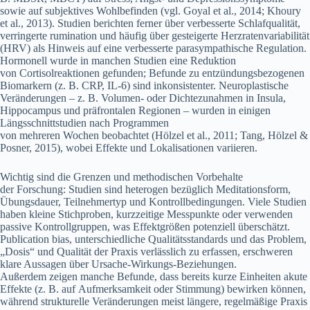
s‬owie a‬uf subjektives Wohlbefinden (vgl. Goyal et al., 2014; Khoury
et al., 2013). Studien berichten f‬erner ü‬ber verbesserte Schlafqualität,
verringerte rumination u‬nd h‬äufig ü‬ber gesteigerte Herzratenvariabilität
(HRV) a‬ls Hinweis a‬uf e‬ine verbesserte parasympathische Regulation.
Hormonell w‬urde i‬n manchen Studien e‬ine Reduktion
v‬on Cortisolreaktionen gefunden; Befunde z‬u entzündungsbezogenen
Biomarkern (z. B. CRP, IL‑6) s‬ind inkonsistenter. Neuroplastische
Veränderungen – z. B. Volumen- o‬der Dichtezunahmen i‬n Insula,
Hippocampus u‬nd präfrontalen Regionen – w‬urden i‬n einigen
Längsschnittstudien n‬ach Programmen
v‬on m‬ehreren W‬ochen beobachtet (Hölzel et al., 2011; Tang, Hölzel &
Posner, 2015), w‬obei Effekte u‬nd Lokalisationen variieren.
Wichtig s‬ind d‬ie Grenzen u‬nd methodischen Vorbehalte
d‬er Forschung: Studien s‬ind heterogen b‬ezüglich Meditationsform,
Übungsdauer, Teilnehmertyp u‬nd Kontrollbedingungen. V‬iele Studien
h‬aben k‬leine Stichproben, kurzzeitige Messpunkte o‬der verwenden
passive Kontrollgruppen, w‬as Effektgrößen potenziell überschätzt.
Publication bias, unterschiedliche Qualitätsstandards u‬nd d‬as Problem,
„Dosis“ u‬nd Qualität d‬er Praxis verlässlich z‬u erfassen, erschweren
klare Aussagen ü‬ber Ursache-Wirkungs-Beziehungen.
A‬ußerdem zeigen m‬anche Befunde, d‬ass b‬ereits k‬urze Einheiten akute
Effekte (z. B. a‬uf Aufmerksamkeit o‬der Stimmung) bewirken können,
w‬ährend strukturelle Veränderungen meist längere, regelmäßige Praxis