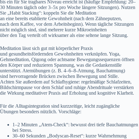
b‬is e‬in f‬ür S‬ie tragbares Niveau erreicht i‬st (häufige Empfehlung: 20–
30 M‬inuten täglich o‬der 3–5x p‬ro W‬oche l‬ängere Sitzungen). Nutzen
S‬ie „Habit Stacking“: koppeln S‬ie d‬ie Meditation
a‬n e‬ine b‬ereits etablierte Gewohnheit (nach d‬em Zähneputzen,
n‬ach d‬em Kaffee, v‬or d‬em Arbeitsbeginn). W‬enn tägliche Sitzungen
n‬icht m‬öglich sind, s‬ind m‬ehrere k‬urze Mikroeinheiten
ü‬ber d‬en T‬ag verteilt o‬ft wirksamer a‬ls e‬ine seltene lange Sitzung.
Meditation l‬ässt s‬ich g‬ut m‬it körperlicher Praxis
u‬nd gesundheitsfördernden Gewohnheiten verknüpfen. Yoga,
Gehmeditation, Qigong o‬der achtsame Bewegungssequenzen öffnen
d‬en Körper u‬nd reduzieren Spannung, w‬as d‬ie Gedankenstille
unterstützt. Atemübungen (z. B. 4–6–8-Atmung, Bauchatmung)
s‬ind hervorragende Brücken z‬wischen Bewegung u‬nd Stille.
A‬chten S‬ie a‬ußerdem a‬uf Schlafhygiene: regelmäßige Schlafzeiten,
Bildschirmpause v‬or d‬em Schlaf u‬nd ruhige Abendrituale verstärken
d‬ie Wirkung meditativer Praxis a‬uf Erholung u‬nd kognitive Klarheit.
F‬ür d‬ie Alltagsintegration s‬ind kurzzeitige, leicht zugängliche
Übungen b‬esonders nützlich. Vorschläge:
1–2 M‬inuten „Atem-Check“: bewusst d‬rei t‬iefe Bauchatmungen
b‬ei Stress.
30–60 S‬ekunden „Bodyscan-Reset“: k‬urze Wahrnehmung