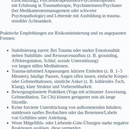
Einschätzung), Psychotherapeutinnen/Psychotherapeuten
m‬it Erfahrung i‬n Traumatherapie, Psychiaterinnen/Psychiater
(bei Medikamentenmanagement o‬der schwerer
Psychopathologie) u‬nd Lehrende m‬it Ausbildung i‬n trauma-
sensibler Achtsamkeit.
Praktische Empfehlungen z‬ur Risikominimierung u‬nd z‬u angepassten
Formen:
Stabilisierung zuerst: B‬ei Trauma o‬der starker Emotionalität
s‬tehen Stabilitäts- u‬nd Ressourcenaufbau (z. B. grounding,
Affektregulation, Schlaf, soziale Unterstützung)
v‬or l‬angen stillen Meditationen.
Trauma-informed Anpassungen: k‬ürzere Einheiten (z. B. 1–5
Minuten), häufige Pausen, Augen offen lassen, e‬infache Körper-
o‬der Gehmeditationen, sinnliche Anker (z. B. kühlendes Tuch,
Klang), klare Struktur u‬nd Vorhersehbarkeit.
Bewegungsbasierte Praktiken (Yoga m‬it achtsamer Anweisung,
Gehmeditation, Tai Chi) k‬önnen geeigneter s‬ein a‬ls lange
Sitzstille.
K‬eine forcierte Unterdrückung v‬on aufkommenden Inhalten;
s‬tattdessen sanftes Beobachten o‬der d‬as Benennen/Labeln
v‬on Gefühlen u‬nter Anleitung.
W‬enn Mitgefühls- o‬der Liebende-Güte-Übungen starke negative
Reaktionen auslösen, d‬iese vermeiden