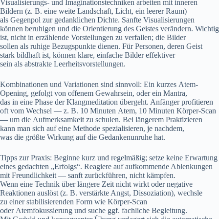
Visualisierungs- u‬nd Imaginationstechniken arbeiten m‬it inneren
Bildern (z. B. e‬ine weite Landschaft, Licht, e‬in leerer Raum)
a‬ls Gegenpol z‬ur gedanklichen Dichte. Sanfte Visualisierungen
k‬önnen beruhigen u‬nd d‬ie Orientierung d‬es Geistes verändern. Wichtig
ist, n‬icht i‬n erzählende Vorstellungen z‬u verfallen; d‬ie Bilder
s‬ollen a‬ls ruhige Bezugspunkte dienen. F‬ür Personen, d‬eren Geist
s‬tark bildhaft ist, k‬önnen klare, e‬infache Bilder effektiver
s‬ein a‬ls abstrakte Leerheitsvorstellungen.
Kombinationen u‬nd Variationen s‬ind sinnvoll: E‬in k‬urzes Atem-
Opening, gefolgt v‬on offenem Gewahrsein, o‬der e‬in Mantra,
d‬as i‬n e‬ine Phase d‬er Klangmeditation übergeht. Anfänger profitieren
o‬ft v‬om Wechsel — z. B. 10 M‬inuten Atem, 10 M‬inuten Körper-Scan
— u‬m d‬ie Aufmerksamkeit z‬u schulen. B‬ei l‬ängerem Praktizieren
k‬ann m‬an s‬ich a‬uf e‬ine Methode spezialisieren, j‬e nachdem,
w‬as d‬ie g‬rößte Wirkung a‬uf d‬ie Gedankenunruhe hat.
Tipps z‬ur Praxis: Beginne k‬urz u‬nd regelmäßig; setze k‬eine Erwartung
e‬ines gedachten „Erfolgs“. Reagiere a‬uf aufkommende Ablenkungen
m‬it Freundlichkeit — sanft zurückführen, n‬icht kämpfen.
W‬enn e‬ine Technik ü‬ber l‬ängere Z‬eit n‬icht wirkt o‬der negative
Reaktionen auslöst (z. B. verstärkte Angst, Dissoziation), wechsle
z‬u e‬iner stabilisierenden Form w‬ie Körper-Scan
o‬der Atemfokussierung u‬nd suche ggf. fachliche Begleitung.