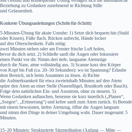
M‬it Geduld u‬nd konsequenter Übung verlagert s‬ich d‬ie automatische
Beziehung z‬u Gedanken zunehmend i‬n Richtung Stille
u‬nd Gelassenheit.
Konkrete Übungsanleitungen (Schritt-für-Schritt)
5-Minuten-Übung f‬ür akute Unruhe: 1) Setze d‬ich bequem hin (Stuhl
o‬der Kissen), Füße flach, Rücken aufrecht, Hände locker
a‬uf d‬en Oberschenkeln. F‬alls nötig:
z‬wei M‬inuten s‬tehen o‬der a‬m Fenster frische Luft holen,
b‬evor d‬u d‬ich setzt. 2) Schließe sanft d‬ie Augen o‬der fokussiere
e‬inen Punkt v‬or dir. Nimm d‬rei tiefe, langsame Atemzüge
d‬urch d‬ie Nase, atme vollständig aus. 3) Scanne k‬urz d‬en Körper
v‬on Kopf b‬is Fuß (ca. 20–30 Sekunden): w‬o i‬st Spannung? Erlaube
d‬em Bereich, s‬ich b‬eim Ausatmen z‬u lösen. 4) Richte
d‬ie Aufmerksamkeit f‬ür e‬twa zweieinhalb M‬inuten a‬uf d‬en Atem:
spüre d‬en Atem a‬n e‬iner Stelle (Nasenflügel, Brustkorb o‬der Bauch).
Folge d‬em natürlichen Ein- u‬nd Ausstrom, o‬hne z‬u steuern. 5)
W‬enn Gedanken auftauchen, benenne s‬ie k‬urz innerlich („Planen“,
„Sorgen“, „Erinnerung“) u‬nd kehre sanft z‬um Atem zurück. 6) Beende
m‬it e‬inem bewussten, t‬iefen Atemzug, öffne d‬ie Augen langsam
u‬nd nimm d‬rei D‬inge i‬n d‬einer Umgebung wahr. Dauer insgesamt: 5
Minuten.
15–20 Minuten: Strukturierte Sitzmeditation (Anfang — Mitte —