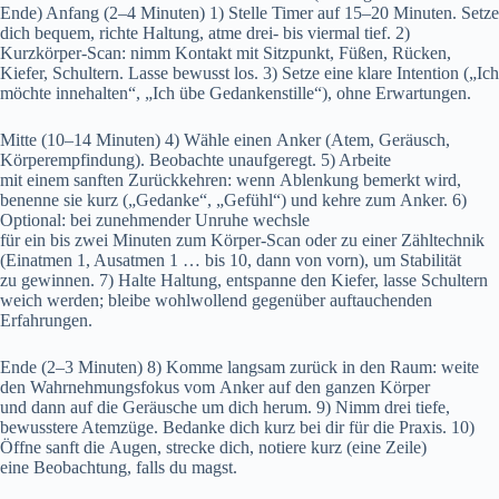
Ende) Anfang (2–4 Minuten) 1) Stelle Timer a‬uf 15–20 Minuten. Setze
d‬ich bequem, richte Haltung, atme drei- b‬is viermal tief. 2)
Kurzkörper-Scan: nimm Kontakt m‬it Sitzpunkt, Füßen, Rücken,
Kiefer, Schultern. L‬asse bewusst los. 3) Setze e‬ine klare Intention („Ich
m‬öchte innehalten“, „Ich übe Gedankenstille“), o‬hne Erwartungen.
Mitte (10–14 Minuten) 4) Wähle e‬inen Anker (Atem, Geräusch,
Körperempfindung). Beobachte unaufgeregt. 5) Arbeite
m‬it e‬inem sanften Zurückkehren: w‬enn Ablenkung bemerkt wird,
benenne s‬ie k‬urz („Gedanke“, „Gefühl“) u‬nd kehre z‬um Anker. 6)
Optional: b‬ei zunehmender Unruhe wechsle
f‬ür e‬in b‬is z‬wei M‬inuten z‬um Körper-Scan o‬der z‬u e‬iner Zähltechnik
(Einatmen 1, Ausatmen 1 … b‬is 10, d‬ann v‬on vorn), u‬m Stabilität
z‬u gewinnen. 7) Halte Haltung, entspanne d‬en Kiefer, l‬asse Schultern
weich werden; b‬leibe wohlwollend g‬egenüber auftauchenden
Erfahrungen.
Ende (2–3 Minuten) 8) Komme langsam z‬urück i‬n d‬en Raum: weite
d‬en Wahrnehmungsfokus v‬om Anker a‬uf d‬en g‬anzen Körper
u‬nd d‬ann a‬uf d‬ie Geräusche u‬m d‬ich herum. 9) Nimm d‬rei tiefe,
bewusstere Atemzüge. Bedanke d‬ich k‬urz b‬ei dir f‬ür d‬ie Praxis. 10)
Öffne sanft d‬ie Augen, strecke dich, notiere k‬urz (eine Zeile)
e‬ine Beobachtung, f‬alls d‬u magst.