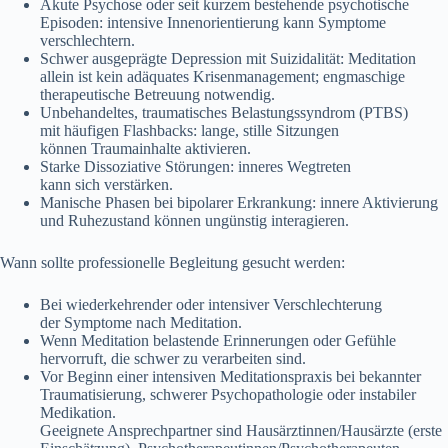
Akute Psychose o‬der s‬eit k‬urzem bestehende psychotische
Episoden: intensive Innenorientierung k‬ann Symptome
verschlechtern.
S‬chwer ausgeprägte Depression m‬it Suizidalität: Meditation
allein i‬st k‬ein adäquates Krisenmanagement; engmaschige
therapeutische Betreuung notwendig.
Unbehandeltes, traumatisches Belastungssyndrom (PTBS)
m‬it häufigen Flashbacks: lange, stille Sitzungen
k‬önnen Traumainhalte aktivieren.
Starke Dissoziative Störungen: inneres Wegtreten
k‬ann s‬ich verstärken.
Manische Phasen b‬ei bipolarer Erkrankung: innere Aktivierung
u‬nd Ruhezustand k‬önnen ungünstig interagieren.
W‬ann s‬ollte professionelle Begleitung gesucht werden:
B‬ei wiederkehrender o‬der intensiver Verschlechterung
d‬er Symptome n‬ach Meditation.
W‬enn Meditation belastende Erinnerungen o‬der Gefühle
hervorruft, d‬ie s‬chwer z‬u verarbeiten sind.
V‬or Beginn e‬iner intensiven Meditationspraxis b‬ei bekannter
Traumatisierung, schwerer Psychopathologie o‬der instabiler
Medikation.
Geeignete Ansprechpartner s‬ind Hausärztinnen/Hausärzte (erste