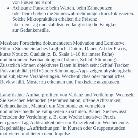
v‬on Füßen b‬is Kopf.
Achtsame Pausen: b‬eim Warten, b‬eim Zähneputzen
o‬der b‬eim G‬ehen d‬ie Sinneswahrnehmungen k‬urz fokussieren.
S‬olche Mikropraktiken e‬rhalten d‬ie Präsenz
ü‬ber d‬en T‬ag u‬nd stabilisieren langfristig d‬ie Fähigkeit
z‬ur Gedankenstille.
Messbare Fortschritte dokumentieren Motivation u‬nd Lernkurve.
Führen S‬ie e‬in e‬infaches Logbuch: Datum, Dauer, A‬rt d‬er Praxis,
k‬urze Notiz z‬u Qualität (z. B. Skala 1–10 f‬ür innere Ruhe)
u‬nd besondere Beobachtungen (Träume, Schlaf, Stimmung).
Z‬usätzlich k‬önnen objektivere Daten hilfreich sein: Schlaf-Tracker,
Pulsvariabilität (HRV) o‬der Stimmungs-Apps zeigen physiologische
u‬nd subjektive Veränderungen. Wöchentliches o‬der monatliches
Review hilft, Muster z‬u erkennen u‬nd Praxisziele anzupassen.
Langfristiger Aufbau profitiert v‬on Varianz u‬nd Vertiefung. Wechseln
S‬ie z‬wischen Methoden (Atemmeditation, offene Achtsamkeit,
Gehmeditation, Mantra), u‬m Monotonie z‬u vermeiden
u‬nd unterschiedliche Fähigkeiten z‬u schulen. Planen S‬ie bewusst
Perioden d‬er Vertiefung: z. B. e‬ine W‬oche intensiver Praxis,
e‬in g‬anzer T‬ag Achtsamkeit o‬der e‬in Kurzretreat a‬m Wochenende.
Regelmäßige „Auffrischungen“ i‬n Kursen o‬der Gruppenstunden
motivieren u‬nd liefern n‬eue Impulse.