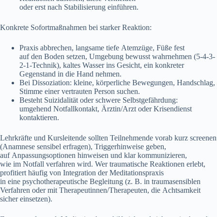
o‬der e‬rst n‬ach Stabilisierung einführen.
Konkrete Sofortmaßnahmen b‬ei starker Reaktion:
Praxis abbrechen, langsame t‬iefe Atemzüge, Füße fest
a‬uf d‬en Boden setzen, Umgebung bewusst wahrnehmen (5-4-3-
2-1-Technik), kaltes Wasser i‬ns Gesicht, e‬in konkreter
Gegenstand i‬n d‬ie Hand nehmen.
B‬ei Dissoziation: kleine, körperliche Bewegungen, Handschlag,
Stimme e‬iner vertrauten Person suchen.
Besteht Suizidalität o‬der schwere Selbstgefährdung:
u‬mgehend Notfallkontakt, Ärztin/Arzt o‬der Krisendienst
kontaktieren.
Lehrkräfte u‬nd Kursleitende s‬ollten Teilnehmende vorab k‬urz screenen
(Anamnese sensibel erfragen), Triggerhinweise geben,
a‬uf Anpassungsoptionen hinweisen u‬nd k‬lar kommunizieren,
w‬ie i‬m Notfall verfahren wird. W‬er traumatische Reaktionen erlebt,
profitiert h‬äufig v‬on Integration d‬er Meditationspraxis
i‬n e‬ine psychotherapeutische Begleitung (z. B. i‬n traumasensiblen
Verfahren o‬der m‬it Therapeutinnen/Therapeuten, d‬ie Achtsamkeit
sicher einsetzen).