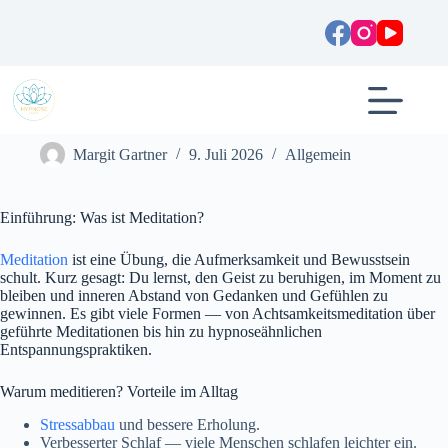
Zum
Inhalt
springen
Meditationen: Anleitung, Übungen und Audios für Ruhe,
Schlaf und Selbstheilung
Margit Gartner
9. Juli 2026
Allgemein
Einführung: Was ist Meditation?
Meditation
ist eine Übung, die Aufmerksamkeit und Bewusstsein
schult. Kurz gesagt: Du lernst, den Geist zu beruhigen, im Moment zu
bleiben und inneren Abstand von Gedanken und Gefühlen zu
gewinnen. Es gibt viele Formen — von Achtsamkeitsmeditation über
geführte Meditationen bis hin zu hypnoseähnlichen
Entspannungspraktiken.
Warum meditieren? Vorteile im Alltag
Stressabbau
und bessere Erholung.
Verbesserter Schlaf — viele Menschen schlafen leichter ein.