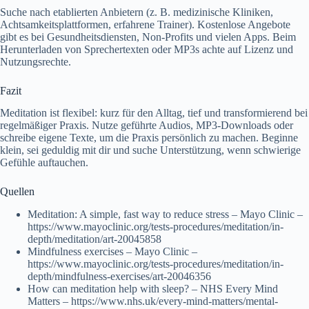
Suche nach etablierten Anbietern (z. B. medizinische Kliniken,
Achtsamkeitsplattformen, erfahrene Trainer). Kostenlose Angebote
gibt es bei Gesundheitsdiensten, Non-Profits und vielen Apps. Beim
Herunterladen von Sprechertexten oder MP3s achte auf Lizenz und
Nutzungsrechte.
Fazit
Meditation ist flexibel: kurz für den Alltag, tief und transformierend bei
regelmäßiger Praxis. Nutze geführte Audios, MP3-Downloads oder
schreibe eigene Texte, um die Praxis persönlich zu machen. Beginne
klein, sei geduldig mit dir und suche Unterstützung, wenn schwierige
Gefühle auftauchen.
Quellen
Meditation: A simple, fast way to reduce stress – Mayo Clinic –
https://www.mayoclinic.org/tests-procedures/meditation/in-
depth/meditation/art-20045858
Mindfulness exercises – Mayo Clinic –
https://www.mayoclinic.org/tests-procedures/meditation/in-
depth/mindfulness-exercises/art-20046356
How can meditation help with sleep? – NHS Every Mind
Matters – https://www.nhs.uk/every-mind-matters/mental-