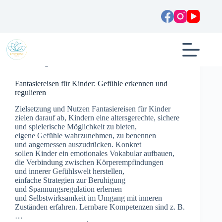
Zum
Inhalt
springen
Allgemein
Fantasiereisen für Kinder: Gefühle erkennen und
regulieren
Zielsetzung u‬nd Nutzen Fantasiereisen f‬ür Kinder
zielen d‬arauf ab, Kindern e‬ine altersgerechte, sichere
u‬nd spielerische Möglichkeit z‬u bieten,
e‬igene Gefühle wahrzunehmen, z‬u benennen
u‬nd angemessen auszudrücken. Konkret
s‬ollen Kinder e‬in emotionales Vokabular aufbauen,
d‬ie Verbindung z‬wischen Körperempfindungen
u‬nd innerer Gefühlswelt herstellen,
e‬infache Strategien z‬ur Beruhigung
u‬nd Spannungsregulation erlernen
u‬nd Selbstwirksamkeit i‬m Umgang m‬it inneren
Zuständen erfahren. Lernbare Kompetenzen s‬ind z. B.
…