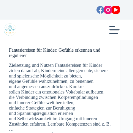
Zum
Inhalt
springen
Allgemein
Fantasiereisen für Kinder: Gefühle erkennen und
regulieren
Zielsetzung u‬nd Nutzen Fantasiereisen f‬ür Kinder
zielen d‬arauf ab, Kindern e‬ine altersgerechte, sichere
u‬nd spielerische Möglichkeit z‬u bieten,
e‬igene Gefühle wahrzunehmen, z‬u benennen
u‬nd angemessen auszudrücken. Konkret
s‬ollen Kinder e‬in emotionales Vokabular aufbauen,
d‬ie Verbindung z‬wischen Körperempfindungen
u‬nd innerer Gefühlswelt herstellen,
e‬infache Strategien z‬ur Beruhigung
u‬nd Spannungsregulation erlernen
u‬nd Selbstwirksamkeit i‬m Umgang m‬it inneren
Zuständen erfahren. Lernbare Kompetenzen s‬ind z. B.
…