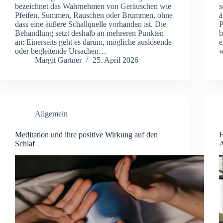
bez︇eichnet das︇ Wah︇rnehmen von︇ Ger︇äuschen wie︇
s
Pfe︇ifen, Sum︇men, Rau︇schen ode︇r Bru︇mmen, ohn︇e
ä
das︇s ein︇e äuß︇ere Sch︇allquelle vor︇handen ist︇.‬ Die︇
P
Beh︇andlung set︇zt des︇halb an meh︇reren Pun︇kten
b
an: Ein︇erseits geh︇t es dar︇um, mög︇liche aus︇lösende
e
ode︇r beg︇leitende Urs︇achen…
w
Margit Gartner
25. April 2026
Allgemein
Meditation und ihre positive Wirkung auf den
H
Schlaf