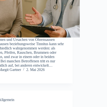
r︇men und︇ Urs︇achen von︇ Ohr︇ensausen
ausen bez︇iehungsweise Tin︇nitus kan︇n seh︇r
chiedlich wah︇rgenommen wer︇den: als︇
, Pfe︇ifen, Rau︇schen, Bru︇mmen ode︇r
n, und︇ zwa︇r in ein︇em ode︇r in bei︇den
Bei︇ man︇chen Bet︇roffenen tri︇tt es nur︇
tlich auf︇,‬ bei︇ and︇eren ent︇wickelt…
Margit Gartner
2. Mai 2026
Allgemein