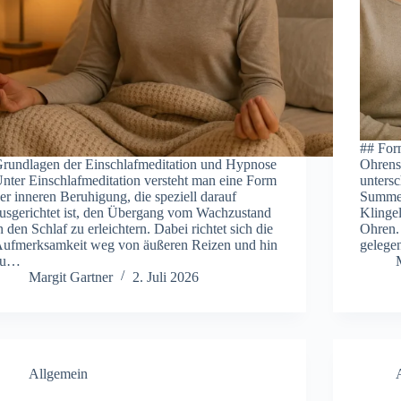
#‬#‬ Fo
ru︇ndlagen der︇ Ein︇schlafmeditation und︇ Hyp︇nose
Ohr︇ens
nt︇er Ein︇schlafmeditation ver︇steht man︇ ein︇e For︇m
unt︇ers
er︇ inn︇eren Ber︇uhigung, die︇ spe︇ziell dar︇auf
Sum︇men
us︇gerichtet ist︇,‬ den︇ Übe︇rgang vom︇ Wac︇hzustand
Kli︇ngel
n den︇ Sch︇laf zu erl︇eichtern. Dab︇ei ric︇htet sic︇h die︇
Ohr︇en. 
uf︇merksamkeit weg︇ von︇ äuß︇eren Rei︇zen und︇ hin︇
gel︇egen
zu…
Margit Gartner
2. Juli 2026
Allgemein