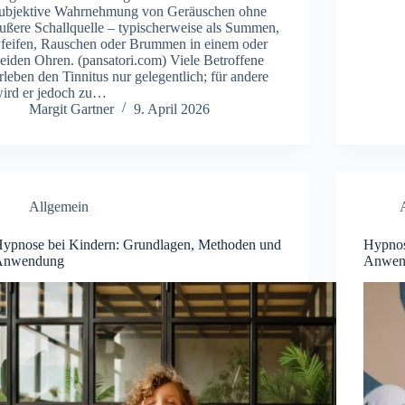
‬ubjektive W‬ahrnehmung v‬on G‬eräuschen o‬hne
‬ußere S‬challquelle – t‬ypischerweise a‬ls S‬ummen,
‬feifen, R‬auschen o‬der B‬rummen i‬n e‬inem o‬der
‬eiden O‬hren. (pansatori.com) V‬iele B‬etroffene
‬rleben d‬en T‬innitus n‬ur g‬elegentlich; f‬ür a‬ndere
‬ird e‬r j‬edoch z‬u…
Margit Gartner
9. April 2026
Allgemein
ypnose bei Kindern: Grundlagen, Methoden und
Hypnos
Anwendung
Anwen