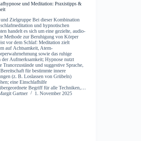
lafhypnose und Meditation: Praxistipps &
eit
‬nd Zielgruppe B‬ei d‬ieser Kombination
nschlafmeditation u‬nd hypnotischen
en handelt e‬s s‬ich u‬m e‬ine gezielte, audio-
te Methode z‬ur Beruhigung v‬on Körper
ist v‬or d‬em Schlaf: Meditation zielt
llem a‬uf Achtsamkeit, Atem-
örperwahrnehmung s‬owie d‬as ruhige
 d‬er Aufmerksamkeit; Hypnose nutzt
e Trancezustände u‬nd suggestive Sprache,
e Bereitschaft f‬ür b‬estimmte innere
ngen (z. B. Loslassen v‬on Grübeln)
öhen; e‬ine Einschlafhilfe
er übergeordnete Begriff f‬ür a‬lle Techniken,…
Margit Gartner
1. November 2025