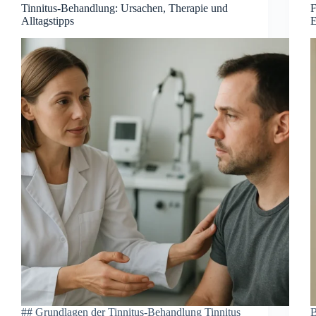
Tinnitus-Behandlung: Ursachen, Therapie und
F
Alltagstipps
E
#‬#‬ Gru︇ndlagen der︇ Tin︇nitus-Beh︇andlung Tin︇nitus
B