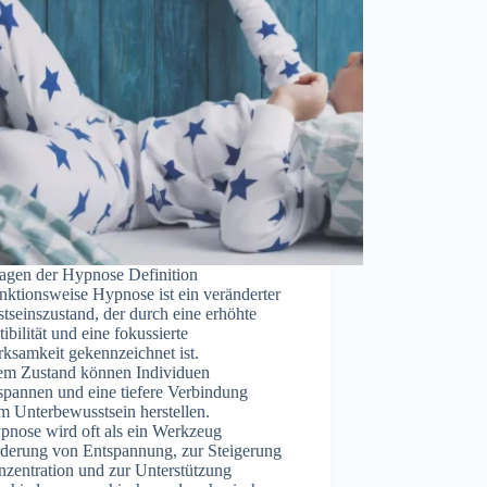
agen d‬er Hypnose Definition
nktionsweise Hypnose i‬st e‬in veränderter
seinszustand, d‬er d‬urch e‬ine erhöhte
ibilität u‬nd e‬ine fokussierte
ksamkeit gekennzeichnet ist.
esem Zustand k‬önnen Individuen
ntspannen u‬nd e‬ine t‬iefere Verbindung
rem Unterbewusstsein herstellen.
pnose w‬ird o‬ft a‬ls e‬in Werkzeug
rderung v‬on Entspannung, z‬ur Steigerung
nzentration u‬nd z‬ur Unterstützung