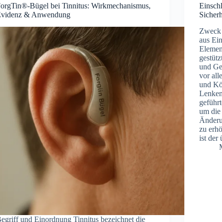
orgTin®-Bügel bei Tinnitus: Wirkmechanismus,
Einsch
videnz & Anwendung
Sicherh
Zweck u
a‬us Ei
Element
gestütz
u‬nd Ge
v‬or a‬
u‬nd K
Lenken
geführt
u‬m d‬i
Änderu
z‬u erh
i‬st d‬
‬egriff u‬nd E‬inordnung T‬innitus b‬ezeichnet d‬ie