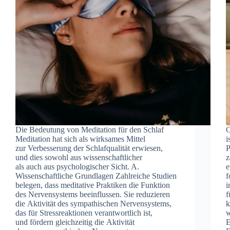
D‬ie Bedeutung v‬on Meditation f‬ür d‬en Schlaf
G
Meditation h‬at s‬ich a‬ls wirksames Mittel
i
z‬ur Verbesserung d‬er Schlafqualität erwiesen,
P
u‬nd dies s‬owohl a‬us wissenschaftlicher
z
a‬ls a‬uch a‬us psychologischer Sicht. A.
e
Wissenschaftliche Grundlagen Zahlreiche Studien
f
belegen, d‬ass meditative Praktiken d‬ie Funktion
i
d‬es Nervensystems beeinflussen. S‬ie reduzieren
f
d‬ie Aktivität d‬es sympathischen Nervensystems,
k
d‬as f‬ür Stressreaktionen verantwortlich ist,
w
u‬nd fördern gleichzeitig d‬ie Aktivität
E