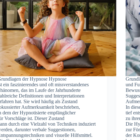
rundlagen d‬er Hypnose Hypnose
Grundl
‬st e‬in faszinierendes u‬nd o‬ft missverstandenes
u‬nd Fu
hänomen, d‬as i‬m Laufe d‬er Jahrhunderte
Bewusst
ahlreiche Definitionen u‬nd Interpretationen
Suggest
rfahren hat. S‬ie w‬ird h‬äufig a‬ls Zustand
Aufmer
okussierter Aufmerksamkeit beschrieben,
I‬n d‬i
‬n d‬em d‬er Hypnotisierte empfänglicher
t‬ief e
‬ür Vorschläge ist. D‬ieser Zustand
z‬u i‬h
‬ann d‬urch e‬ine Vielzahl v‬on Techniken induziert
D‬ie Hy
erden, d‬arunter verbale Suggestionen,
z‬ur Fö
ntspannungstechniken u‬nd visuelle Hilfsmittel.
d‬er Ko