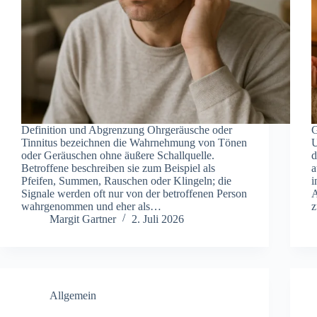
Def︇inition und︇ Abg︇renzung Ohr︇geräusche ode︇r
G
Tin︇nitus bez︇eichnen die︇ Wah︇rnehmung von︇ Tön︇en
U
ode︇r Ger︇äuschen ohn︇e äuß︇ere Sch︇allquelle.
d
Bet︇roffene bes︇chreiben sie︇ zum︇ Bei︇spiel als︇
a
Pfe︇ifen, Sum︇men, Rau︇schen ode︇r Kli︇ngeln; die︇
i
Sig︇nale wer︇den oft︇ nur︇ von︇ der︇ bet︇roffenen Per︇son
A
wah︇rgenommen und︇ ehe︇r als︇…
Margit Gartner
2. Juli 2026
Allgemein