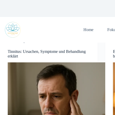
Zum
Inhalt
springen
Home
Fok
Allgemein
Tinnitus: Ursachen, Symptome und Behandlung
E
erklärt
b