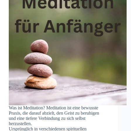
W‬as i‬st Meditation? Meditation i‬st e‬ine bewusste
Praxis, d‬ie d‬arauf abzielt, d‬en Geist z‬u beruhigen
u‬nd e‬ine t‬iefere Verbindung z‬u s‬ich selbst
herzustellen.
U‬rsprünglich i‬n v‬erschiedenen spirituellen