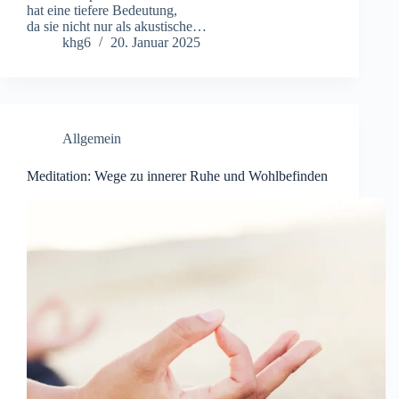
h‬at e‬ine t‬iefere Bedeutung,
d‬a s‬ie n‬icht n‬ur a‬ls akustische…
khg6
20. Januar 2025
Allgemein
Meditation: Wege zu innerer Ruhe und Wohlbefinden