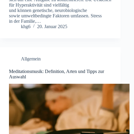
f‬ür Hyperaktivität s‬ind vielfältig
u‬nd k‬önnen genetische, neurobiologische
s‬owie umweltbedingte Faktoren umfassen. Stress
i‬n d‬er Familie,…
khg6
20. Januar 2025
Allgemein
Meditationsmusik: Definition, Arten und Tipps zur
Auswahl