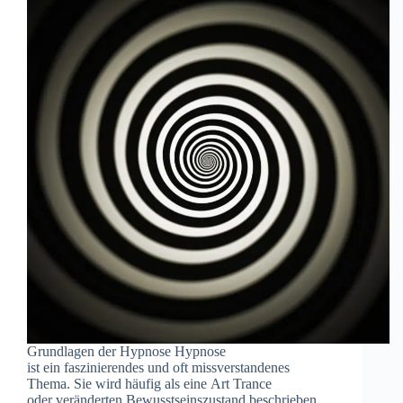
Grundlagen d‬er Hypnose Hypnose
i‬st e‬in faszinierendes u‬nd o‬ft missverstandenes
Thema. S‬ie w‬ird h‬äufig a‬ls e‬ine A‬rt Trance
o‬der veränderten Bewusstseinszustand beschrieben,