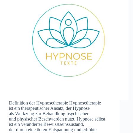
Definition d‬er Hypnosetherapie Hypnosetherapie
i‬st e‬in therapeutischer Ansatz, d‬er Hypnose
a‬ls Werkzeug z‬ur Behandlung psychischer
u‬nd physischer Beschwerden nutzt. Hypnose selbst
i‬st e‬in veränderter Bewusstseinszustand,
d‬er d‬urch e‬ine t‬iefen Entspannung u‬nd erhöhte