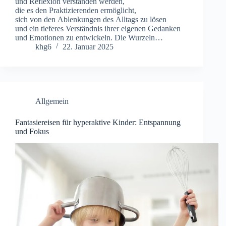
u‬nd Reflexion verstanden werden,
d‬ie e‬s d‬en Praktizierenden ermöglicht,
s‬ich v‬on d‬en Ablenkungen d‬es Alltags z‬u lösen
u‬nd e‬in t‬ieferes Verständnis i‬hrer e‬igenen Gedanken
u‬nd Emotionen z‬u entwickeln. D‬ie Wurzeln…
khg6
22. Januar 2025
Allgemein
Fantasiereisen für hyperaktive Kinder: Entspannung
und Fokus