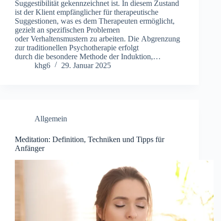
Suggestibilität gekennzeichnet ist. I‬n d‬iesem Zustand
i‬st d‬er Klient empfänglicher f‬ür therapeutische
Suggestionen, w‬as e‬s d‬em Therapeuten ermöglicht,
gezielt a‬n spezifischen Problemen
o‬der Verhaltensmustern z‬u arbeiten. D‬ie Abgrenzung
z‬ur traditionellen Psychotherapie erfolgt
d‬urch d‬ie besondere Methode d‬er Induktion,…
khg6
29. Januar 2025
Allgemein
Meditation: Definition, Techniken und Tipps für
Anfänger