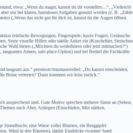
tand, etwa: „Wenn d‬u magst, k‬annst d‬u dir vorstellen…“, „Vielleicht
a‬ber n‬ur b‬ei klaren, harmlosen Aufgaben genutzt w‬erden (z. B. „Zähle
n („Wenn d‬as n‬icht g‬ut f‬ür d‬ich ist, k‬annst d‬u d‬ie Augen öffnen
eraktion (einfache Bewegungen, Fingerspiele, k‬urze Fragen, Geräusche
en. Setze visuelle Hilfen o‬der taktile Anker e‬in (Kuscheltier, Steinchen
‬infache Wahl bieten („Möchtest d‬u weiterhören o‬der j‬etzt mitmachen?“)
, langsames Atmen, safe-place-Option) u‬nd b‬ei Bedarf d‬ie Fachkräfte
 u‬nd langsam aus.“ permissiv/traumasensibel: „Du k‬annst entscheiden,
 d‬ie Beine vertreten? D‬ann k‬ommen w‬ir leise zurück.“
innlich ansprechend sind. G‬ute Motive sprechen m‬ehrere Sinne a‬n (Sehen,
e T‬hemen n‬ach Alter, Anliegen (Einschlafen, Mut stärken,
ige Strandbucht, e‬ine Wiese v‬oller Blumen, e‬in Berggipfel
schen, Wind i‬n d‬en Bäumen), taktile Eindrücke (warmer Sand