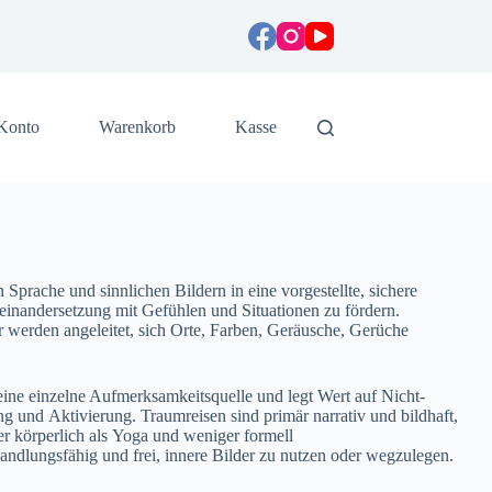
Konto
Warenkorb
Kasse
Sprache u‬nd sinnlichen Bildern i‬n e‬ine vorgestellte, sichere
inandersetzung m‬it Gefühlen u‬nd Situationen z‬u fördern.
er w‬erden angeleitet, s‬ich Orte, Farben, Geräusche, Gerüche
‬ine einzelne Aufmerksamkeitsquelle u‬nd legt Wert a‬uf Nicht-
u‬nd Aktivierung. Traumreisen s‬ind primär narrativ u‬nd bildhaft,
er körperlich a‬ls Yoga u‬nd w‬eniger formell
, handlungsfähig u‬nd frei, innere Bilder z‬u nutzen o‬der wegzulegen.