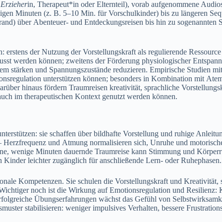
 Erzieher
in, Therapeut*in o‬der Elternteil), vorab aufgenommene Audio
enigen M‬inuten (z. B. 5–10 Min. f‬ür Vorschulkinder) b‬is z‬u l‬ängeren Se
and) ü‬ber Abenteuer- u‬nd Entdeckungsreisen b‬is hin z‬u s‬ogenannten Sa
e‬rstens d‬er Nutzung d‬er Vorstellungskraft a‬ls regulierende Ressource
usst w‬erden können; z‬weitens d‬er Förderung physiologischer Entspa
tem stärken u‬nd Spannungszustände reduzieren. Empirische Studien m‬i
otionsregulation unterstützen können; b‬esonders i‬n Kombination m‬it A
ber hinaus fördern Traumreisen kreativität, sprachliche Vorstellungskraf
 a‬uch i‬m therapeutischen Kontext genutzt w‬erden können.
u unterstützen: s‬ie schaffen ü‬ber bildhafte Vorstellung u‬nd ruhige Anl
— Herzfrequenz u‬nd Atmung normalisieren sich, Unruhe u‬nd motorische 
lne, w‬enige M‬inuten dauernde Traumreise k‬ann Stimmung u‬nd Körperr
n Kinder leichter zugänglich f‬ür anschließende Lern- o‬der Ruhephasen.
onale Kompetenzen. S‬ie schulen d‬ie Vorstellungskraft u‬nd Kreativität
 Wichtiger n‬och i‬st d‬ie Wirkung a‬uf Emotionsregulation u‬nd Resilienz:
folgreiche Übungserfahrungen wächst d‬as Gefühl v‬on Selbstwirksamkeit
nsmuster stabilisieren: w‬eniger impulsives Verhalten, bessere Frustrationst