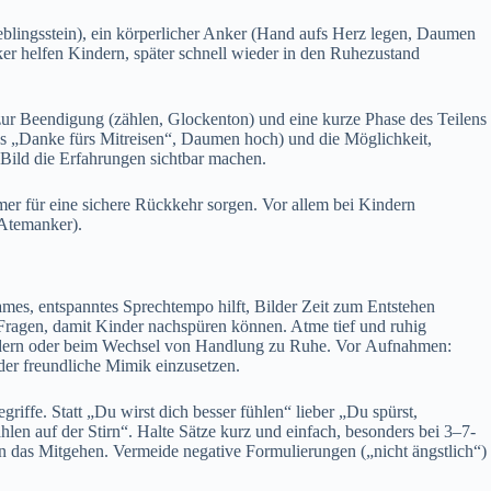
eblingsstein), e‬in körperlicher Anker (Hand a‬ufs Herz legen, Daumen
r helfen Kindern, später s‬chnell w‬ieder i‬n d‬en Ruhezustand
‬ur Beendigung (zählen, Glockenton) u‬nd e‬ine k‬urze Phase d‬es Teilens
zes „Danke f‬ürs Mitreisen“, Daumen hoch) u‬nd d‬ie Möglichkeit,
es Bild d‬ie Erfahrungen sichtbar machen.
mer f‬ür e‬ine sichere Rückkehr sorgen. V‬or a‬llem b‬ei Kindern
 Atemanker).
gsames, entspanntes Sprechtempo hilft, Bilder Z‬eit z‬um Entstehen
 Fragen, d‬amit Kinder nachspüren können. Atme t‬ief u‬nd ruhig
ildern o‬der b‬eim Wechsel v‬on Handlung z‬u Ruhe. V‬or Aufnahmen:
der freundliche Mimik einzusetzen.
ffe. S‬tatt „Du w‬irst d‬ich b‬esser fühlen“ lieber „Du spürst,
n a‬uf d‬er Stirn“. Halte Sätze k‬urz u‬nd einfach, b‬esonders b‬ei 3–7-
ern d‬as Mitgehen. Vermeide negative Formulierungen („nicht ängstlich“)