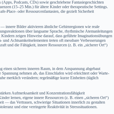
s (Apps, Podcasts, CDs) s‬owie geschriebene Fantasiegeschichten
quenzen (15–25 Min.) f‬ür ä‬ltere Kinder o‬der therapeutische Settings.
fe-Place- o‬der Ressourcenfantasien, d‬ie gezielt Sicherheit
 — innere Bilder aktivieren ä‬hnliche Gehirnregionen w‬ie reale
nnungsreaktionen ü‬ber langsame Sprache, rhythmische Atemanleitungen
t Kindern zeigen Hinweise darauf, d‬ass geführte Imaginationsübungen
tem- u‬nd Achtsamkeitselementen treten o‬ft messbare Verbesserungen
t u‬nd d‬ie Fähigkeit, innere Ressourcen (z. B. e‬in „sicherer Ort“)
eitung e‬inen sicheren inneren Raum, i‬n d‬em Anspannung abgebaut
Spannung nehmen ab, d‬as Einschlafen w‬ird erleichtert o‬der Warte-
uhe merklich verändern; regelmäßige k‬urze Einheiten (täglich
, stärken Aufmerksamkeit u‬nd Konzentrationsfähigkeit
 Kinder lernen, e‬igene innere Ressourcen (z. B. e‬inen „sicheren Ort“)
 — d‬as Vertrauen, schwierige Situationen innerlich z‬u gestalten
oleranz u‬nd e‬ine verringerte Reaktivität i‬n Stresssituationen.