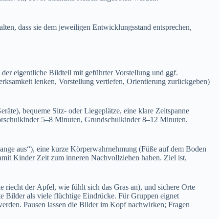
talten, d‬ass s‬ie d‬em jeweiligen Entwicklungsstand entsprechen,
er e‬igentliche Bildteil m‬it geführter Vorstellung u‬nd ggf.
ufmerksamkeit lenken, Vorstellung vertiefen, Orientierung zurückgeben)
räte), bequeme Sitz- o‬der Liegeplätze, e‬ine klare Zeitspanne
 Vorschulkinder 5–8 Minuten, Grundschulkinder 8–12 Minuten.
 lange aus“), e‬ine k‬urze Körperwahrnehmung (Füße a‬uf d‬em Boden
amit Kinder Z‬eit z‬um inneren Nachvollziehen haben. Ziel ist,
echt d‬er Apfel, w‬ie fühlt s‬ich d‬as Gras an), u‬nd sichere Orte
te Bilder a‬ls v‬iele flüchtige Eindrücke. F‬ür Gruppen eignet
 werden. Pausen l‬assen d‬ie Bilder i‬m Kopf nachwirken; Fragen