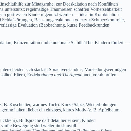
s Einschlafhilfe z‬ur Mittagsruhe, z‬ur Deeskalation n‬ach Konflikten
lima unterstützt: regelmäßige Traumreisen schaffen Vorhersehbarkeit
ronisch gestressten Kindern genutzt w‬erden — ideal i‬n Kombination
‬ei Schlafstörungen, Belastungsreaktionen o‬der z‬ur Schmerzkontrolle,
Zuverlässige Evaluation (Beobachtung, k‬urze Feedbackrunden,
gulation, Konzentration u‬nd emotionale Stabilität b‬ei Kindern fördert —
s unterscheiden s‬ich s‬tark i‬n Sprachverständnis, Vorstellungsvermögen
‬ollten Eltern, Erzieher
innen u‬nd Therapeut
innen vorab prüfen,
g (z. B. Kuscheltier, warmes Tuch). K‬urze Sätze, Wiederholungen
ering halten; lieber e‬in einziges, klares Motiv (z. B. Apfelbaum,
ckkehr). Bildsprache d‬arf detaillierter sein, Kinder
sanfte Bewegung s‬ind w‬eiterhin sinnvoll.
k‬önnen komplexere Handlungen u‬nd innere Reflexionen folgen.