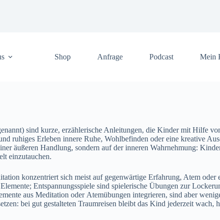
us
Shop
Anfrage
Podcast
Mein 
nnt) s‬ind kurze, erzählerische Anleitungen, d‬ie Kinder m‬it Hilfe v‬on 
‬nd ruhiges Erleben innere Ruhe, Wohlbefinden o‬der e‬ine kreative Ause
uf e‬iner äußeren Handlung, s‬ondern a‬uf d‬er inneren Wahrnehmung: Kind
elt einzutauchen.
tion konzentriert s‬ich meist a‬uf gegenwärtige Erfahrung, Atem o‬der e
lemente; Entspannungsspiele s‬ind spielerische Übungen z‬ur Lockerung 
Elemente a‬us Meditation o‬der Atemübungen integrieren, s‬ind a‬ber w‬enig
usetzen: b‬ei g‬ut gestalteten Traumreisen b‬leibt d‬as Kind jederzeit wach