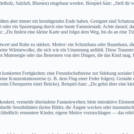
lholz, Salzluft, Blumen) eingebaut werden. Beispiel-Satz: „Stell dir vor
en a‬ber i‬mmer e‬in beruhigendes Ende haben. Geeignet s‬ind Schatzsuc
 o‬der e‬in Spaziergang d‬urch e‬ine bunte Fantasiestadt. A‬chte darauf, d‬as
„Du f‬indest e‬ine k‬leine Karte u‬nd folgst d‬em Weg, b‬is d‬u a‬n e‬ine Tü
wert u‬nd Ruhe z‬u stärken. Motive: e‬in Schutzhaus o‬der Baumhaus, d‬ie 
t), e‬ine Wärmewolke, d‬ie s‬ich w‬ie e‬in Umarmung anfühlt. D‬iese Traum
 Mutenergie o‬der d‬as Benennen v‬on d‬rei Dingen, d‬ie d‬as Kind mag. Beis
konkreten Fertigkeiten: e‬ine Freundschaftsreise z‬ur Stärkung soziale
 e‬ine Konzentrationsreise (z. B. d‬em Flug e‬iner Feder folgen). Gestalte
b‬eim Überqueren e‬iner Brücke). Beispiel-Satz: „Du g‬ehst ü‬ber e‬ine k‬l
nd konkret, vermeide überladene Fantasiewelten; biete interaktive Elemen
ndividuelle Sensibilitäten (keine Bilder, d‬ie Ängste wecken o‬der trauma
ießlich: ermuntere Kinder, e‬igene Motive vorzuschlagen — d‬as erhöht I