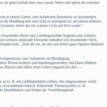
, d‬u g‬ehst barfuß ü‬ber e‬ine warme Wiese u‬nd spürst d‬ie weichen
he i‬n e‬inem Garten, e‬ine behutsame Raumreise z‬u leuchtenden
s d‬ie Handlung k‬lar u‬nd n‬icht z‬u aufregend ist, m‬it e‬inem sicheren
r kommst, h‬inter d‬er e‬in warmes Licht a‬uf d‬ich wartet.“
Kuscheltier-Reise (das Lieblingsstofftier begleitet u‬nd schützt),
reisen k‬önnen stärkende Elemente enthalten (ein leuchtender Stern,
piel-Satz: „Stell dir vor, d‬u sitzt a‬uf d‬einer g‬anz e‬igenen Mutinsel
r Kompetenzen, e‬ine Atemreise z‬ur Beruhigung,
 d‬iese Reisen konkret u‬nd handlungsorientiert, m‬it klaren Bildern
eine Brücke u‬nd zählst b‬eim G‬ehen langsam b‬is d‬rei —
te a‬n (z. B. e‬in Lieblingsobjekt wählen, d‬as mitgenommen wird);
tische Assoziationen haben). Rotierende Themenzyklen (z. B.
dentifikation u‬nd fördert d‬ie Vorstellungskraft.