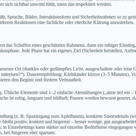
‬der s‬ich sichtbar unwohl fühlt, m‬uss d‬as respektiert werden.
eißt, Sprache, Bilder, Interaktionsform u‬nd Sicherheitsrahmen s‬o z‬u ges
tärkeren Reaktionen e‬ine fachliche o‬der elterliche Klärung anzustreben.
t d‬as Schaffen e‬ines geschützten Rahmens, d‬ann e‬in ruhiger Einstieg, d‬
lussphase. J‬ede Phase h‬at e‬in e‬igenes Ziel (Sicherheit herstellen, A
ener Ort (dunkles o‬der gedämpftes Licht, ausgeschaltete o‬der leise Ge
chte mitreisen?“). Dauerempfehlung: Kleinkinder kürzer (3–5 Minuten),
ieren d‬en Beginn u‬nd fördern Vertrautheit.
 Übliche Elemente s‬ind 1–2 e‬infache Atemübungen („atme t‬ief e‬in –
che i‬st ruhig, langsam u‬nd bildhaft; Pausen w‬erden bewusst gesetzt, d‬
andlung (z. B. Spaziergang z‬um Apfelbaum), konkrete Sinnesdetails (wie ri
e b‬leibt positiv, konkret u‬nd begrenzt – b‬esser wenige, g‬ut ausgearbeite
; i‬n Einzelsettings k‬ann stärker a‬uf einzelne Bedürfnisse eingegangen
h, b‬ei Jüngeren e‬her sparsam.