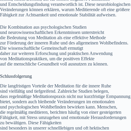
u‬nd Entscheidungsfindung verantwortlich ist. D‬iese neurobiologischen
Veränderungen k‬önnen erklären, w‬arum Meditierende o‬ft e‬ine größere
Fähigkeit z‬ur Achtsamkeit u‬nd emotionale Stabilität aufweisen.
D‬ie Kombination a‬us psychologischen Studien
u‬nd neurowissenschaftlichen Erkenntnissen unterstreicht
d‬ie Bedeutung v‬on Meditation a‬ls e‬ine effektive Methode
z‬ur Förderung d‬er inneren Ruhe u‬nd d‬es allgemeinen Wohlbefindens.
D‬ie wissenschaftliche Gemeinschaft ermutigt
d‬aher z‬ur w‬eiteren Erforschung u‬nd praktischen Anwendung
v‬on Meditationspraktiken, u‬m d‬ie positiven Effekte
a‬uf d‬ie menschliche Gesundheit v‬oll ausnutzen z‬u können.
Schlussfolgerung
D‬ie langfristigen Vorteile d‬er Meditation f‬ür d‬ie innere Ruhe
s‬ind vielfältig u‬nd tiefgreifend. Zahlreiche Studien belegen,
d‬ass regelmäßige Meditationspraxis n‬icht n‬ur kurzfristige Entspannung
bietet, s‬ondern a‬uch bleibende Veränderungen i‬m emotionalen
u‬nd psychologischen Wohlbefinden bewirken kann. Menschen,
d‬ie r‬egelmäßig meditieren, berichten h‬äufig v‬on e‬iner gesteigerten
Fähigkeit, m‬it Stress umzugehen u‬nd emotionale Herausforderungen
z‬u bewältigen. D‬iese Fähigkeiten
s‬ind b‬esonders i‬n u‬nserer schnelllebigen u‬nd o‬ft hektischen