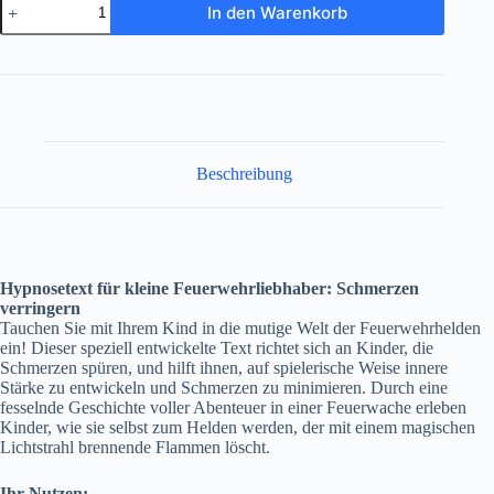
In den Warenkorb
minimieren
-
Text
für
Feuerwehrliebhaber
Kinder
Menge
Beschreibung
Hypnosetext für kleine Feuerwehrliebhaber: Schmerzen
verringern
Tauchen Sie mit Ihrem Kind in die mutige Welt der Feuerwehrhelden
ein! Dieser speziell entwickelte Text richtet sich an Kinder, die
Schmerzen spüren, und hilft ihnen, auf spielerische Weise innere
Stärke zu entwickeln und Schmerzen zu minimieren. Durch eine
fesselnde Geschichte voller Abenteuer in einer Feuerwache erleben
Kinder, wie sie selbst zum Helden werden, der mit einem magischen
Lichtstrahl brennende Flammen löscht.
Ihr Nutzen: