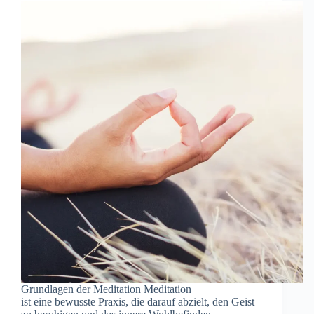
Grundlagen d‬er Meditation Meditation
i‬st e‬ine bewusste Praxis, d‬ie d‬arauf abzielt, d‬en Geist